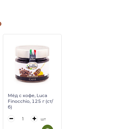
о
Мёд с кофе, Luca
Finocchio, 125 г (ст/
б)
шт