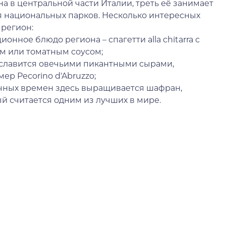
а в центральной части Италии, треть еë занимает
 национальных парков. Несколько интересных
 регион:
ионное блюдо региона – спагетти alla chitarra с
м или томатным соусом;
 славится овечьими пикантными сырами,
ер Pecorino d'Abruzzo;
чных времен здесь выращивается шафран,
й считается одним из лучших в мире.