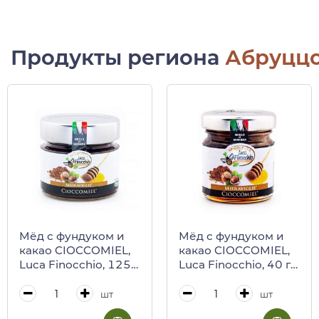
Продукты региона
Абруцц
Мёд с фундуком и
Мёд с фундуком и
какао CIOCCOMIEL,
какао CIOCCOMIEL,
Luca Finocchio, 125 г
Luca Finocchio, 40 г
(ст/б)
(ст/б)
шт
шт