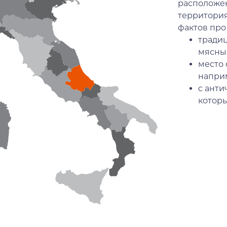
расположен
территория
фактов про
традиц
мясны
место
наприм
с анти
которы