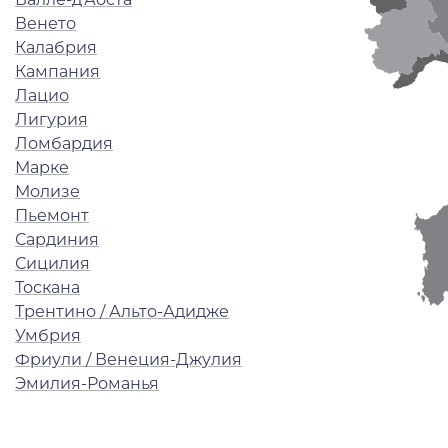
Венето
Калабрия
Кампания
Лацио
Лигурия
Ломбардия
Марке
Молизе
Пьемонт
Сардиния
Сицилия
Тоскана
Трентино / Альто-Адидже
Умбрия
Фриули / Венеция-Джулия
Эмилия-Романья