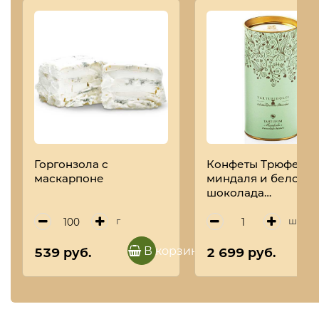
Горгонзола с
Конфеты Трюфель 
маскарпоне
миндаля и белого
шоколада
TARTUFIDOLCI, ANT
TORRONERIA
г
шт
PIEMONTESE, 160 г
(туба)
В корзину
539 руб.
2 699 руб.