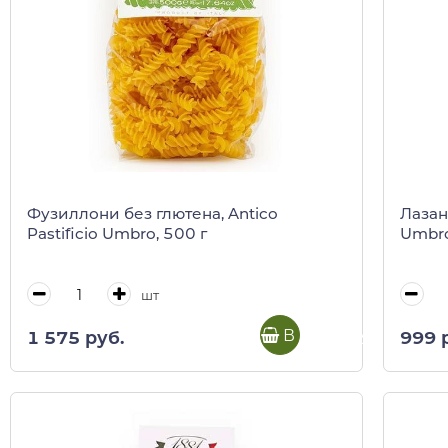
Фузиллони без глютена, Antico
Лазань
Pastificio Umbro, 500 г
Umbro
шт
В корзину
1 575 руб.
999 