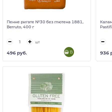
Пенне ригате №30 без глютена 1881,
Калам
Berruto, 400 г
Pastif
шт
В корзину
496 руб.
936 