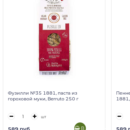
Фузилли №35 1881, паста из
Пенне
гороховой муки, Berruto 250 г
1881,
шт
В корзину
589 руб.
589 