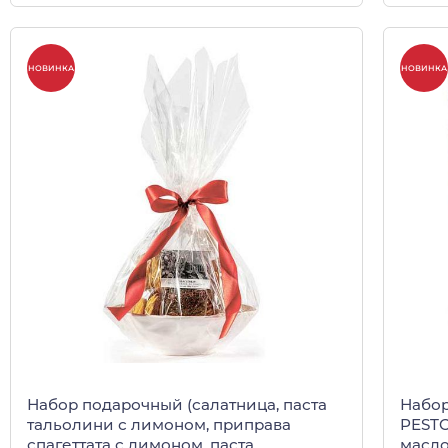
НОВИНКА
НОВИНКА
Набор подарочный (салатница, паста
Набор под
тальолини с лимоном, приправа
PESTO
спагеттата с лимоном, паста
масло