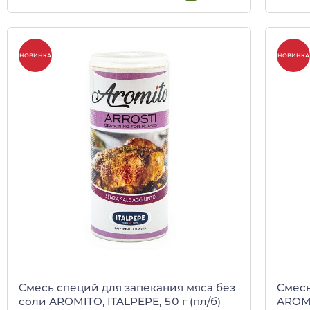
НОВИНКА
НОВИНКА
Смесь специй для запекания мяса без
Смесь
соли AROMITO, ITALPEPE, 50 г (пл/б)
AROMI