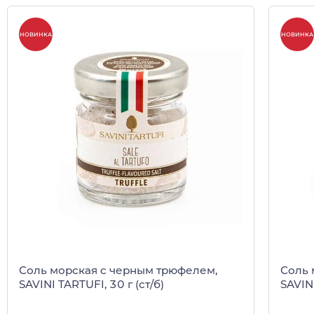
НОВИНКА
НОВИНКА
Соль морская c черным трюфелем,
Соль 
SAVINI TARTUFI, 30 г (ст/б)
SAVINI