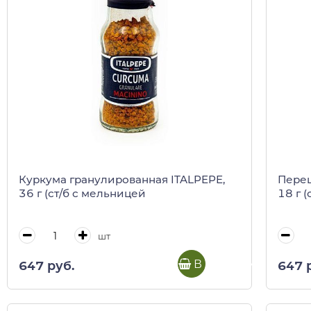
Куркума гранулированная ITALPEPE,
Перец
36 г (ст/б с мельницей
18 г 
шт
В корзину
647 руб.
647 