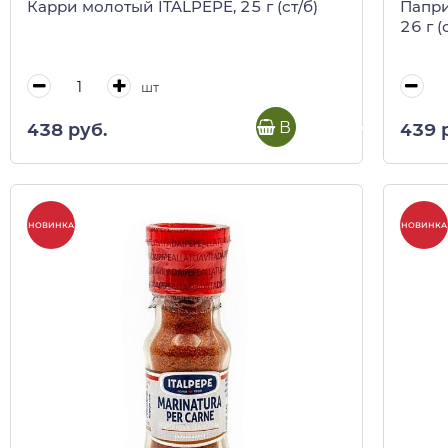
Карри молотый ITALPEPE, 25 г (ст/б)
Папри
26 г (
шт
В корзину
438 руб.
439 
НОВИНКА
НОВИНКА