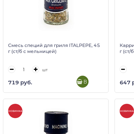
Смесь специй для гриля ITALPEPE, 45
Карри
г (ст/б с мельницей)
г (ст
шт
В корзину
719 руб.
647 
НОВИНКА
НОВИНКА