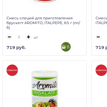
Смесь специй для приготовления
Смесь
брускетт AROMITO, ITALPEPE, 65 г (пл/
ITALPE
б)
шт
В корзину
719 руб.
719 
НОВИНКА
НОВИНКА