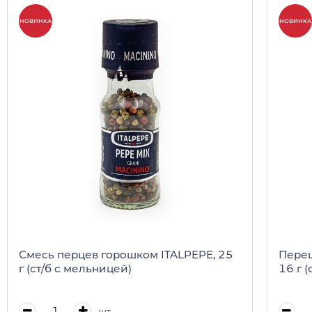
НОВИНКА
НОВИНКА
Смесь перцев горошком ITALPEPE, 25
Перец
г (ст/б с мельницей)
16 г 
шт