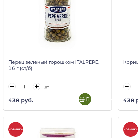
Перец зеленый горошком ITALPEPE,
Кориц
16 г (ст/б)
шт
В корзину
438 руб.
438 
НОВИНКА
НОВИНКА