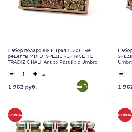
Набор подарочный Традиционные
Набор
рецепты MIX DI SPEZIE PER RICETTE
SPEZIE
TRADIZIONALI, Antico Pastificio Umbro
Umbr
шт
В корзину
1 962 руб.
1 96
НОВИНКА
НОВИНКА