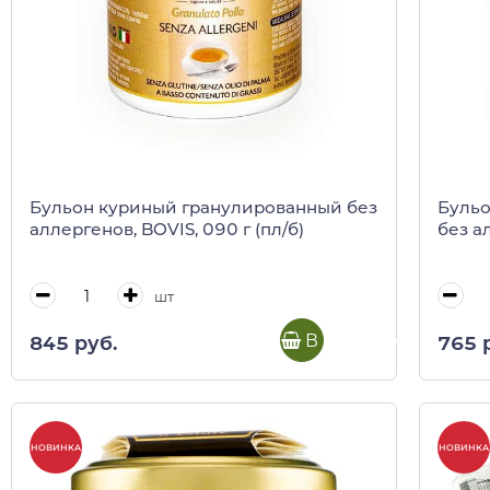
Бульон куриный гранулированный без
Бульо
аллергенов, BOVIS, 090 г (пл/б)
без а
шт
В корзину
845 руб.
765 
НОВИНКА
НОВИНКА