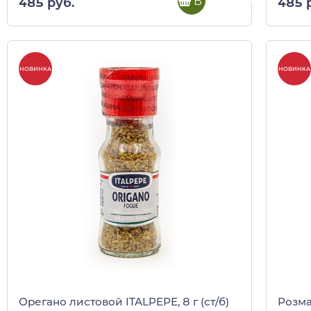
В корзину
485 руб.
485 
НОВИНКА
НОВИНКА
Орегано листовой ITALPEPE, 8 г (ст/б)
Розма