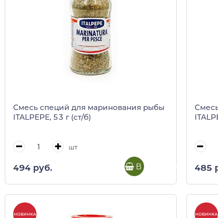
Смесь специй для маринования рыбы
Смесь
ITALPEPE, 53 г (ст/б)
ITALPE
шт
В корзину
494 руб.
485 
НОВИНКА
НОВИНКА