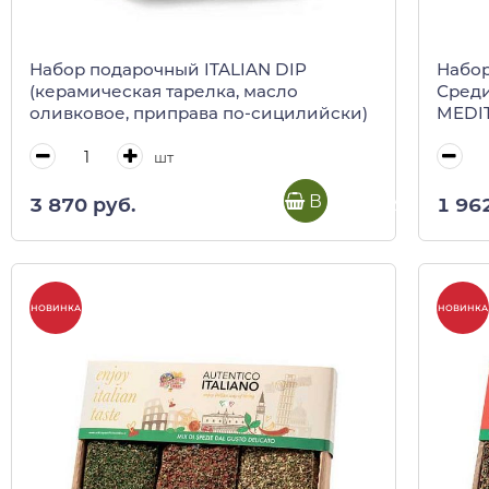
Набор подарочный ITALIAN DIP
Набо
(керамическая тарелка, масло
Среди
оливковое, приправа по-сицилийски)
MEDIT
шт
В корзину
3 870 руб.
1 96
НОВИНКА
НОВИНКА