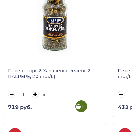
Перец острый Халапеньо зеленый
Перец
ITALPEPE, 20 г (ст/б)
г (ст/б
шт
В корзину
719 руб.
432 