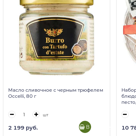
Масло сливочное с черным трюфелем
Набор
Occelli, 80 г
блюдо
песто
пикан
шт
В корзину
2 199 руб.
10 7