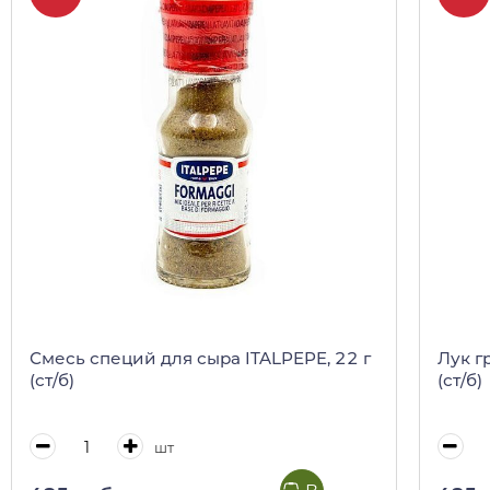
Смесь специй для сыра ITALPEPE, 22 г
Лук г
(ст/б)
(ст/б)
шт