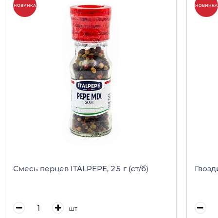
НОВИНКА
НОВИНКА
Смесь перцев ITALPEPE, 25 г (ст/б)
Гвозди
шт