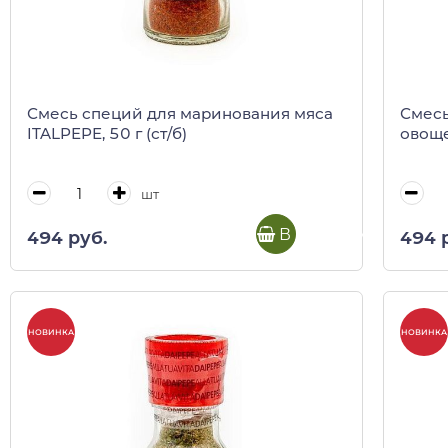
Смесь специй для маринования мяса
Смесь
ITALPEPE, 50 г (ст/б)
овоще
шт
В корзину
494 руб.
494 
НОВИНКА
НОВИНКА