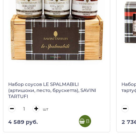
Набор соусов LE SPALMABILI
Набор
(артишоки, песто, брускетта), SAVINI
тарту
TARTUFI
шт
В корзину
4 589 руб.
2 73