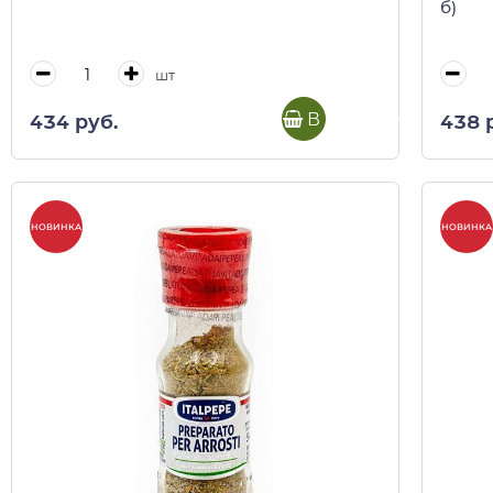
б)
шт
В корзину
434 руб.
438 
НОВИНКА
НОВИНКА