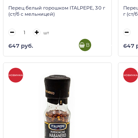
Перец белый горошком ITALPEPE, 30 г
Перец
(ст/б с мельницей)
г (ст
шт
В корзину
647 руб.
647 
НОВИНКА
НОВИНКА