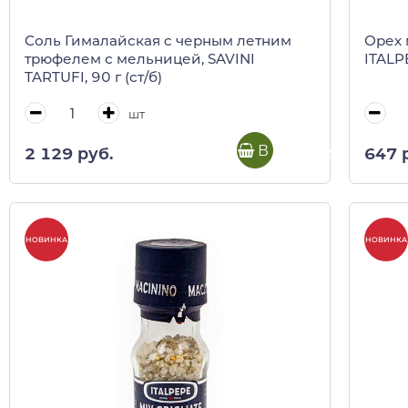
Соль Гималайская c черным летним
Орех 
трюфелем с мельницей, SAVINI
ITALP
TARTUFI, 90 г (ст/б)
шт
В корзину
2 129 руб.
647 
НОВИНКА
НОВИНКА