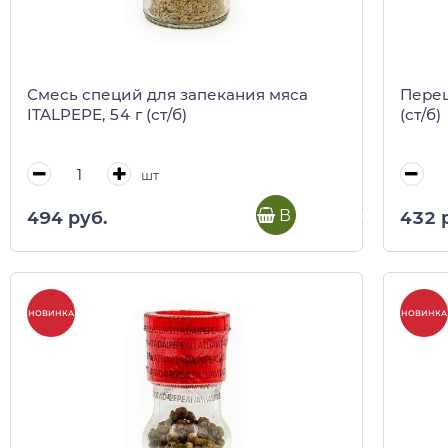
Смесь специй для запекания мяса
Перец
ITALPEPE, 54 г (ст/б)
(ст/б)
шт
В корзину
494 руб.
432 
НОВИНКА
НОВИНКА