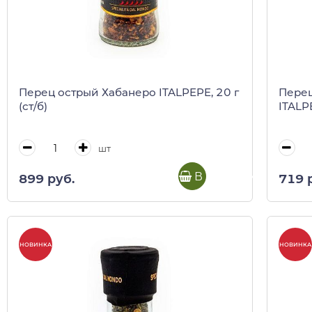
Перец острый Хабанеро ITALPEPE, 20 г
Перец
(ст/б)
ITALPE
шт
В корзину
899 руб.
719 
НОВИНКА
НОВИНКА