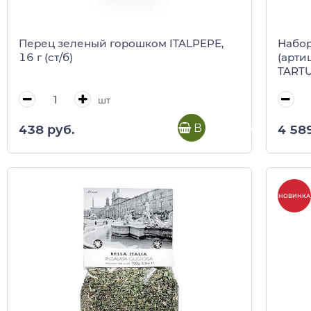
Перец зеленый горошком ITALPEPE,
Набор
16 г (ст/б)
(арти
TARTU
шт
В корзину
438 руб.
4 58
НОВИНКА