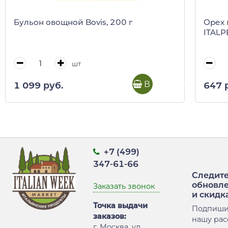
Бульон овощной Bovis, 200 г
Орех 
ITALP
шт
В корзину
1 099 руб.
647 
+7 (499)
347-61-66
Следите
обновл
Заказать звонок
и скидк
Точка выдачи
Подпиши
заказов:
нашу рас
г. Москва, ул.