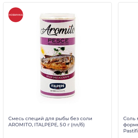
НОВИНКА
Смесь специй для рыбы без соли
Соль 
AROMITO, ITALPEPE, 50 г (пл/б)
форме
Pastif