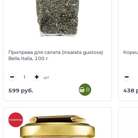
Приправа для салата (insalata gustosa)
Кориц
Bella Italia, 100 г
шт
В корзину
599 руб.
438 
НОВИНКА