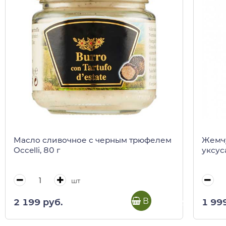
Масло сливочное с черным трюфелем
Жемч
Occelli, 80 г
уксус
шт
В корзину
2 199 руб.
1 99