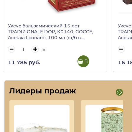
Уксус бальзамический 15 лет
Уксус
TRADIZIONALE DOP, K0140, GOCCE,
TRADI
Acetaia Leonardi, 100 мл (ст/б в
Acetai
красной коробке)
дерев
шт
В корзину
11 785 руб.
16 1
Лидеры продаж