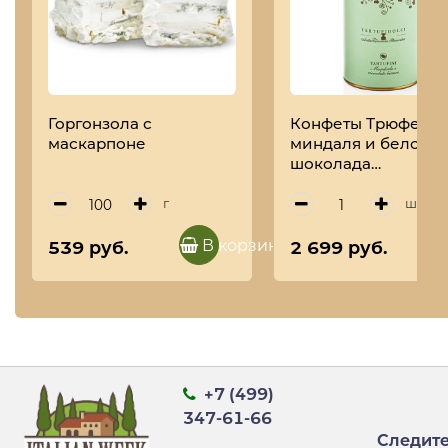
Горгонзола с
Конфеты Трюфель 
маскарпоне
миндаля и белого
шоколада
TARTUFIDOLCI, ANT
TORRONERIA
г
шт
PIEMONTESE, 160 г
(туба)
В корзину
539 руб.
2 699 руб.
+7 (499)
347-61-66
Следите