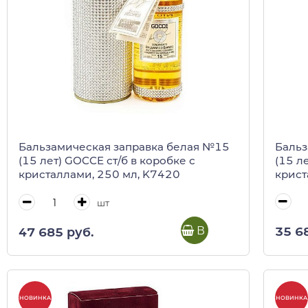
Бальз
Бальзамическая заправка белая №15
(15 л
(15 лет) GOCCE ст/б в коробке с
крист
кристаллами, 250 мл, K7420
шт
В корзину
35 6
47 685 руб.
НОВИНКА
НОВИНКА