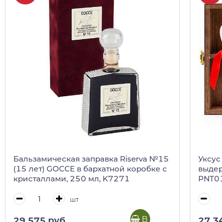
Бальзамическая заправка Riserva №15
Уксус
(15 лет) GOCCE в бархатной коробке с
выдер
кристаллами, 250 мл, K7271
PNT01
короб
шт
В корзину
29 575 руб.
27 3