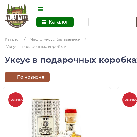
Каталог
Каталог
/
Масло, уксус, бальзамики
/
Уксус в подарочных коробках
Уксус в подарочных коробк
По новизне
НОВИНКА
НОВИНКА