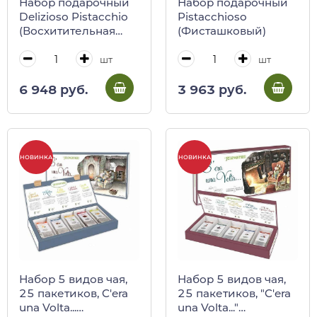
Набор подарочный
Набор подарочный
Delizioso Pistacchio
Pistacchioso
(Восхитительная
(Фисташковый)
фисташка)
шт
шт
6 948 руб.
3 963 руб.
НОВИНКА
НОВИНКА
Набор 5 видов чая,
Набор 5 видов чая,
25 пакетиков, C'era
25 пакетиков, "C'era
una Volta...
una Volta..."