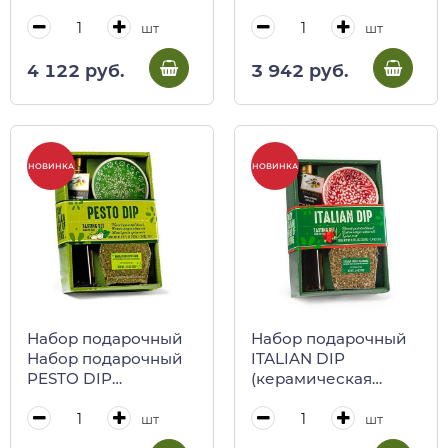
REGINADIFIORI в
REGINADIFIORI в
картонной коробке,
картонной коробке,
шт
шт
75 г
62,5 г
4 122 руб.
3 942 руб.
НОВИНКА
НОВИНКА
Набор подарочный
Набор подарочный
Набор подарочный
ITALIAN DIP
PESTO DIP
(керамическая
(керамическая
тарелка, масло
тарелка, масло
оливковое,
шт
шт
оливковое,
приправа по-