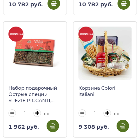
пикантиссимо)
тальятелле яичная)
10 782 руб.
10 782 руб.
НОВИНКА
НОВИНКА
Набор подарочный
Корзина Colori
Острые специи
Italiani
SPEZIE PICCANTI,
Antico Pastificio
Umbro
шт
шт
1 962 руб.
9 308 руб.