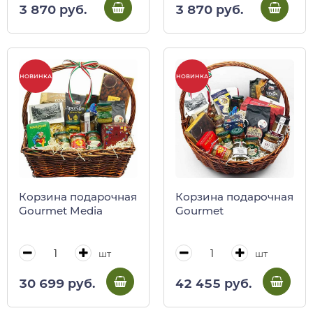
приправа песто)
сицилийски)
3 870 руб.
3 870 руб.
НОВИНКА
НОВИНКА
Корзина подарочная
Корзина подарочная
Gourmet Media
Gourmet
шт
шт
30 699 руб.
42 455 руб.