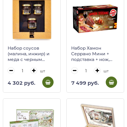
Набор соусов
Набор Хамон
(малина, инжир) и
Серрано Мини +
меда c черным
подставка + нож,
трюфелем BOSCOR,
окорок
CALUGI, 120/400 г
сыровяленый Pont,
шт
шт
(карт/кор)
1 кг
4 302 руб.
7 499 руб.