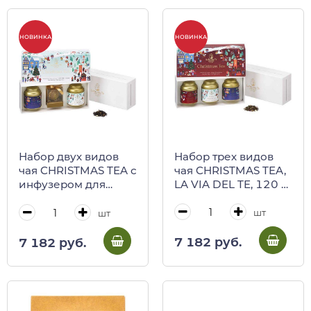
НОВИНКА
НОВИНКА
Набор трех видов
Набор двух видов
чая CHRISTMAS TEA,
чая CHRISTMAS TEA с
LA VIA DEL TE, 120 г
инфузером для
(ж/б в подарочной
заваривания, LA VIA
коробке)
DEL TE, 80 г (ж/б в
шт
шт
подарочной
коробке)
7 182 руб.
7 182 руб.