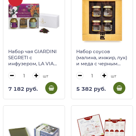
Набор чая GIARDINI
Набор соусов
SEGRETI с
(малина, инжир, лук)
инфузером, LA VIA
и меда c черным
DEL TE, 80 г (ж/б в
трюфелем BOSCOR,
подарочной
CALUGI, 160/500 г
шт
шт
коробке)
(карт/кор)
7 182 руб.
5 382 руб.