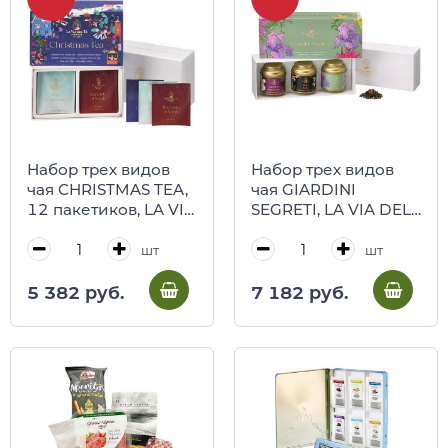
Набор трех видов
Набор трех видов
чая CHRISTMAS TEA,
чая GIARDINI
12 пакетиков, LA VIA
SEGRETI, LA VIA DEL
DEL TE, 30 г
TE, 120 г (ж/б в
(подарочная
подарочной
шт
шт
коробка)
коробке)
5 382 руб.
7 182 руб.