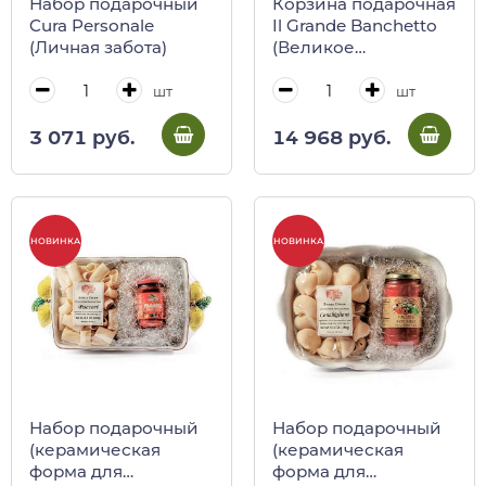
Набор подарочный
Корзина подарочная
Cura Personale
Il Grande Banchetto
(Личная забота)
(Великое
пиршество)
шт
шт
3 071 руб.
14 968 руб.
НОВИНКА
НОВИНКА
Набор подарочный
Набор подарочный
(керамическая
(керамическая
форма для
форма для