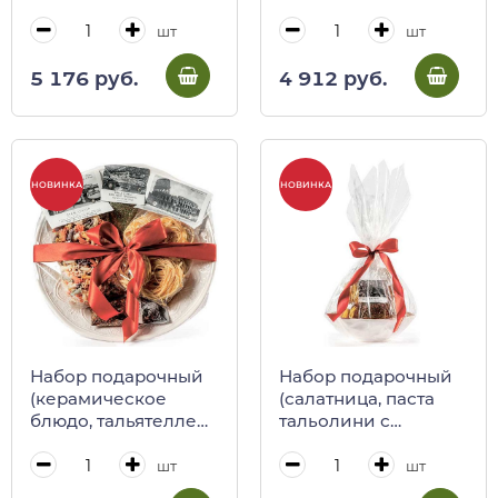
классика)
шт
шт
5 176 руб.
4 912 руб.
НОВИНКА
НОВИНКА
Набор подарочный
Набор подарочный
(керамическое
(салатница, паста
блюдо, тальятелле
тальолини с
яичные, приправа
лимоном, приправа
песто, паста джильи,
спагеттата с
шт
шт
приправа
лимоном, паста