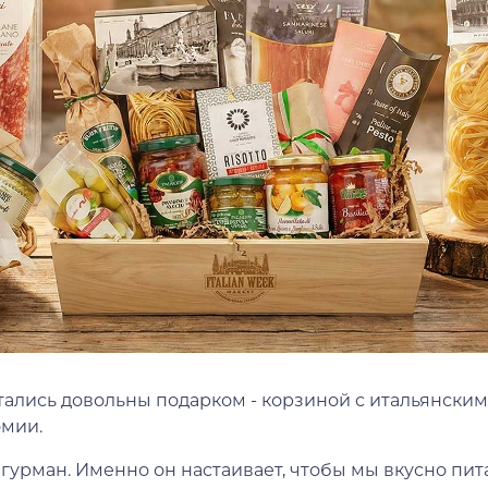
тались довольны подарком - корзиной с итальянским
омии.
 гурман. Именно он настаивает, чтобы мы вкусно пи