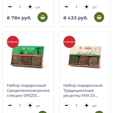
запекания с
запекания с
лимонами, соус по-
лимонами, паста
шт
шт
неапольски, паста
Конкильони, соус
паккари)
томатный с
8 784 руб.
8 433 руб.
базиликом)
НОВИНКА
НОВИНКА
Набор подарочный
Набор подарочный
Средиземноморские
Традиционные
специи SPEZIE
рецепты MIX DI
MEDITERRANEE,
SPEZIE PER RICETTE
Antico Pastificio
TRADIZIONALI,
шт
шт
Umbro
Antico Pastificio