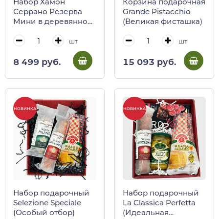
Набор Хамон
Корзина подарочная
Серрано Резерва
Grande Pistacchio
Мини в деревянной
(Великая фисташка)
коробке с
подставкой и ножом
шт
шт
8 499 руб.
15 093 руб.
НОВИНКА
НОВИНКА
Набор подарочный
Набор подарочный
Selezione Speciale
La Classica Perfetta
(Особый отбор)
(Идеальная