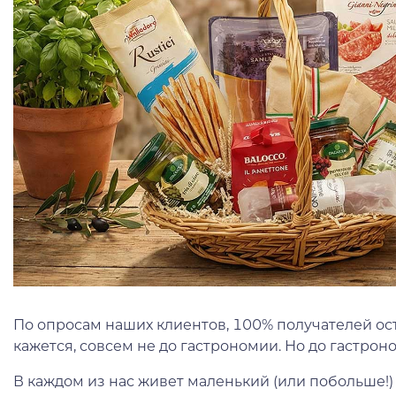
По опросам наших клиентов, 100% получателей ос
кажется, совсем не до гастрономии. Но до гастрон
В каждом из нас живет маленький (или побольше!)