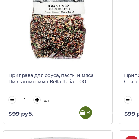
Приправа для соуса, пасты и мяса
Припр
Пиккантиссимо Bella Italia, 100 г
Спагет
шт
В корзину
599 руб.
599 