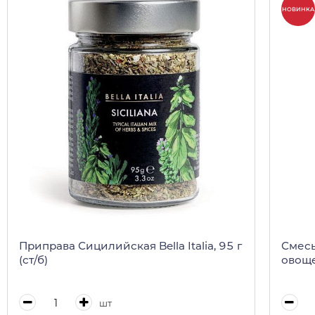
НОВИНКА
Приправа Сицилийская Bella Italia, 95 г
Смесь
(ст/б)
овоще
шт