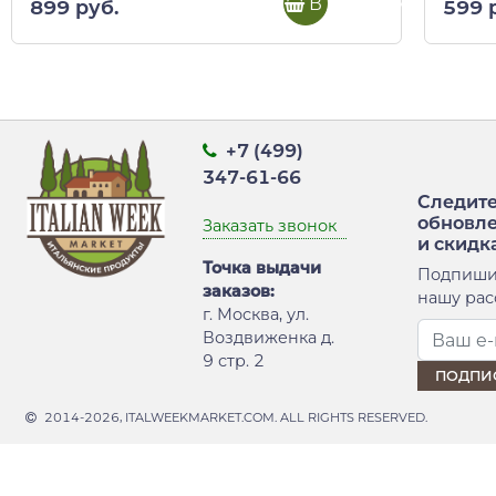
В корзину
899 руб.
599 
+7 (499)
347-61-66
Следите
обновл
Заказать звонок
и скидк
Точка выдачи
Подпиши
заказов:
нашу рас
г. Москва, ул.
Воздвиженка д.
9 стр. 2
2014-2026, ITALWEEKMARKET.COM. ALL RIGHTS RESERVED.