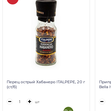
Перец острый Хабанеро ITALPEPE, 20 г
Припр
(ст/б)
Bella I
шт