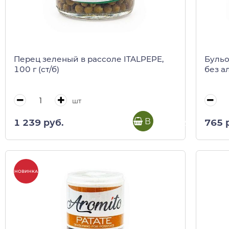
Перец зеленый в рассоле ITALPEPE,
Бульо
100 г (ст/б)
без а
шт
В корзину
1 239 руб.
765 
НОВИНКА