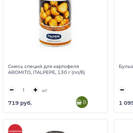
Смесь специй для картофеля
Бульо
AROMITO, ITALPEPE, 130 г (пл/б)
шт
В корзину
719 руб.
1 09
НОВИНКА