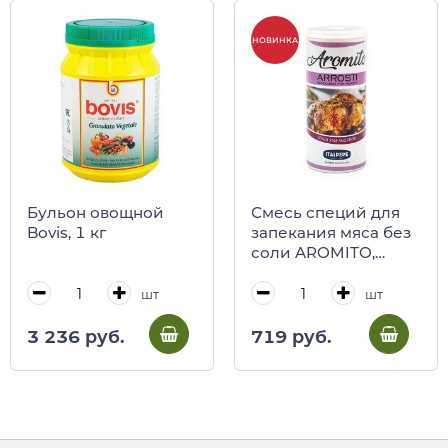
НОВИНКА
Бульон овощной
Смесь специй для
Bovis, 1 кг
запекания мяса без
соли AROMITO,
ITALPEPE, 50 г (пл/б)
шт
шт
3 236 руб.
719 руб.