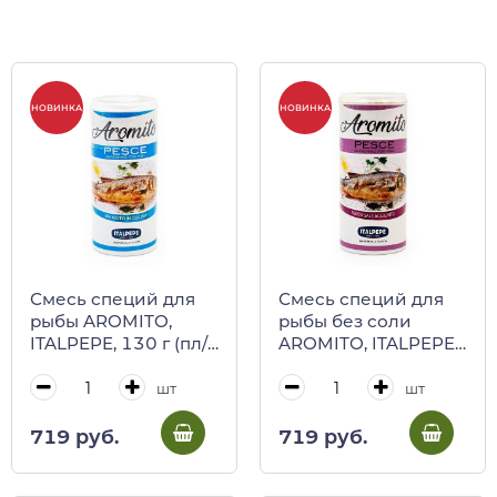
НОВИНКА
НОВИНКА
Смесь специй для
Смесь специй для
рыбы AROMITO,
рыбы без соли
ITALPEPE, 130 г (пл/
AROMITO, ITALPEPE,
б)
50 г (пл/б)
шт
шт
719 руб.
719 руб.