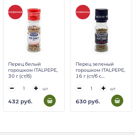
НОВИНКА
НОВИНКА
Перец белый
Перец зеленый
горошком ITALPEPE,
горошком ITALPEPE,
30 г (ст/б)
16 г (ст/б с
мельницей)
шт
шт
432 руб.
630 руб.