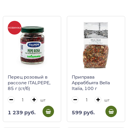
НОВИНКА
Перец розовый в
Приправа
рассоле ITALPEPE,
Арраббьята Bella
85 г (ст/б)
Italia, 100 г
шт
шт
1 239 руб.
599 руб.