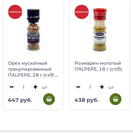
НОВИНКА
НОВИНКА
Орех мускатный
Розмарин молотый
гранулированный
ITALPEPE, 18 г (ст/б)
ITALPEPE, 28 г (ст/б с
мельницей)
шт
шт
647 руб.
438 руб.