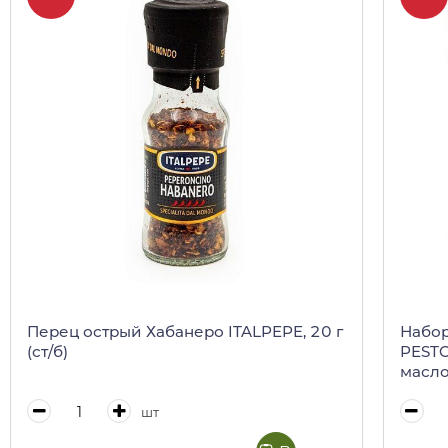
Перец острый Хабанеро ITALPEPE, 20 г
Набор под
(ст/б)
PESTO
масло
шт