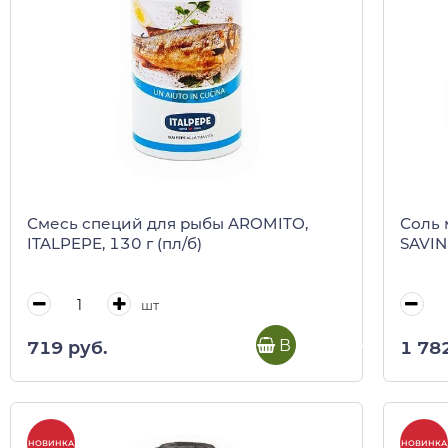
Смесь специй для рыбы AROMITO,
Соль 
ITALPEPE, 130 г (пл/б)
SAVINI
шт
В корзину
719 руб.
1 78
НОВИНКА
НОВИНКА