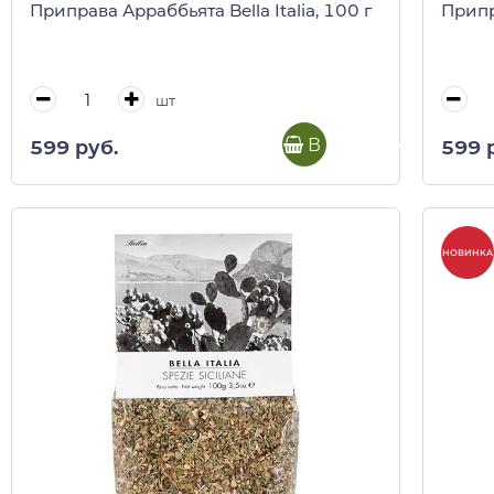
Приправа Арраббьята Bella Italia, 100 г
Припра
шт
В корзину
599 руб.
599 
НОВИНКА