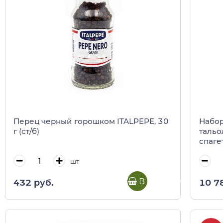
Перец черный горошком ITALPEPE, 30
Набор
г (ст/б)
тальо
спаге
талья
шт
В корзину
432 руб.
10 7