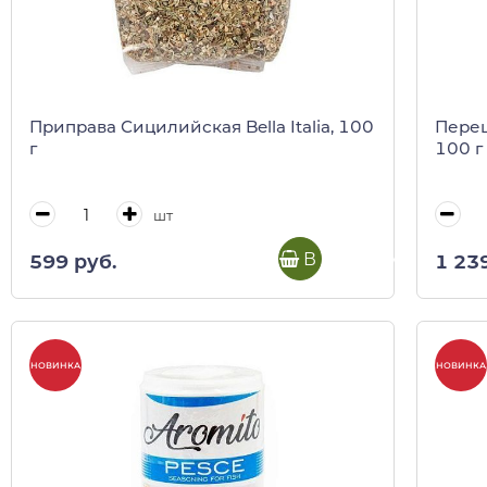
Приправа Сицилийская Bella Italia, 100
Перец
г
100 г 
шт
В корзину
599 руб.
1 23
НОВИНКА
НОВИНКА