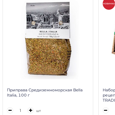
НОВИНКА
Приправа Средиземноморская Bella
Набо
Italia, 100 г
рецеп
TRADI
шт