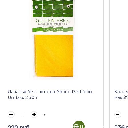
Лазанья без глютена Antico Pastificio
Калам
Umbro, 250 г
Pastif
шт
В корзину
999 руб.
936 