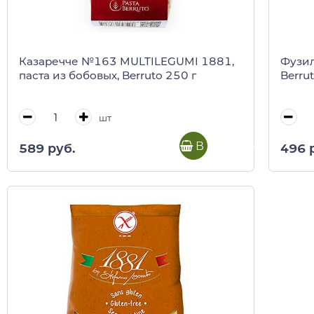
Казаречче №163 MULTILEGUMI 1881,
Фузил
паста из бобовых, Berruto 250 г
Berrut
шт
В корзину
589 руб.
496 