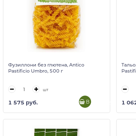
Фузиллони без глютена, Antico
Тальо
Pastificio Umbro, 500 г
Pastif
шт
В корзину
1 575 руб.
1 06