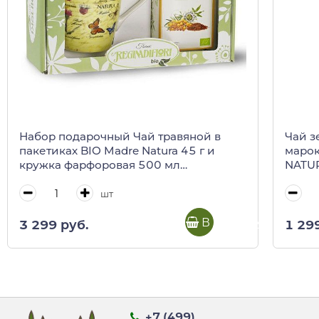
Набор подарочный Чай травяной в
Чай 
пакетиках BIO Madre Natura 45 г и
марок
кружка фарфоровая 500 мл
NATUR
REGINADIFIORI (подарочная карт/кор)
шт
В корзину
3 299 руб.
1 29
+7 (499)