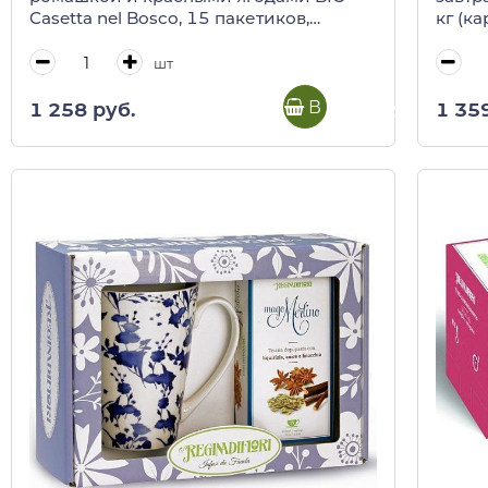
Casetta nel Bosco, 15 пакетиков,
кг (ка
REGINADIFIORI, 45 г (карт/кор)
шт
В корзину
1 258 руб.
1 35