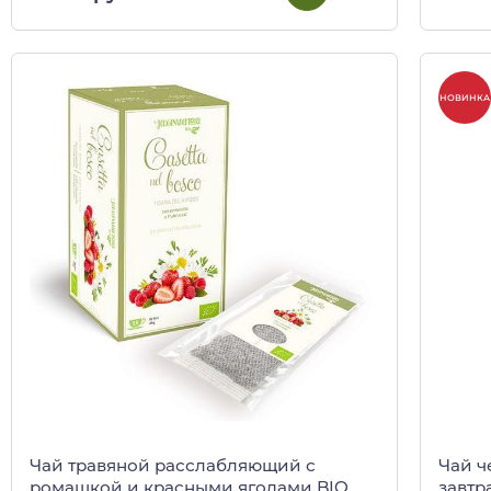
НОВИНКА
Чай травяной расслабляющий с
Чай ч
ромашкой и красными ягодами BIO
завтр