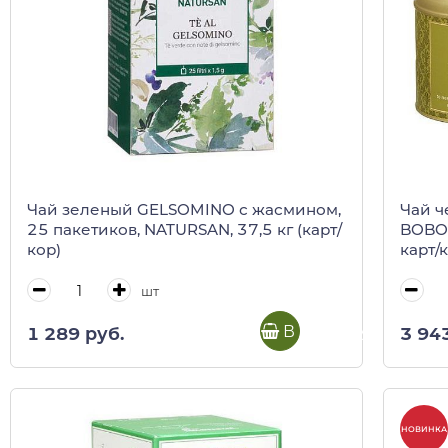
Чай зеленый GELSOMINO с жасмином,
Чай ч
25 пакетиков, NATURSAN, 37,5 кг (карт/
BOBOLI
кор)
карт/
шт
В корзину
1 289 руб.
3 94
НОВИНКА