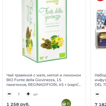
Чай травяной с мате, мятой и лимоном
Набор
BIO Fonte della Giovinezza, 15
инфуз
пакетиков, REGINADIFIORI, 45 г (карт/
DEL T
кор)
короб
шт
В корзину
1 258 руб.
7 18