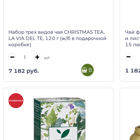
Чай ф
Набор трех видов чая CHRISTMAS TEA,
и лис
LA VIA DEL TE, 120 г (ж/б в подарочной
15 па
коробке)
(карт/
шт
В корзину
1 18
7 182 руб.
НОВИНКА