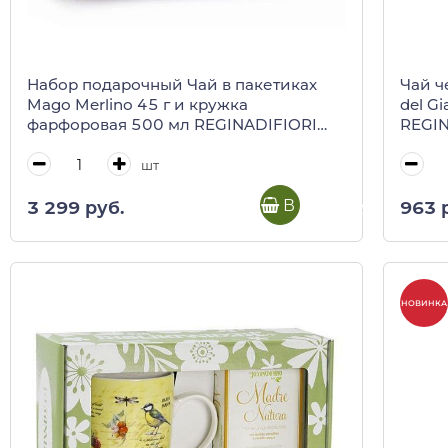
Набор подарочный Чай в пакетиках
Чай ч
Mago Merlino 45 г и кружка
del Gi
фарфоровая 500 мл REGINADIFIORI
REGIN
(подарочная карт/кор)
шт
В корзину
3 299 руб.
963 
НОВИНКА