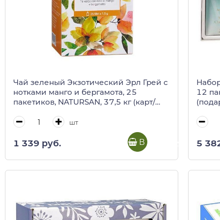
Чай зеленый Экзотический Эрл Грей с
Набор
нотками манго и бергамота, 25
12 па
пакетиков, NATURSAN, 37,5 кг (карт/
(пода
кор)
шт
В корзину
1 339 руб.
5 38