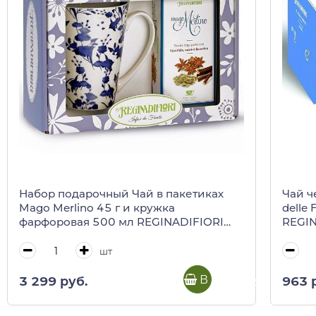
Набор подарочный Чай в пакетиках
Чай ч
Mago Merlino 45 г и кружка
delle 
фарфоровая 500 мл REGINADIFIORI
REGIN
(подарочная карт/кор)
шт
В корзину
3 299 руб.
963 