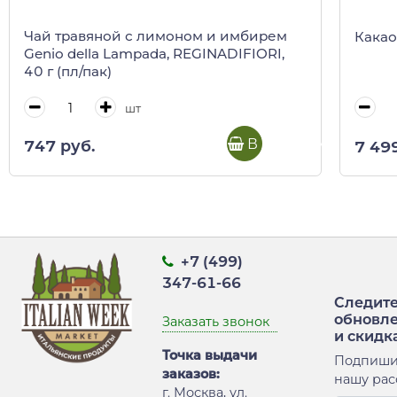
Чай травяной с лимоном и имбирем
Какао 
Genio della Lampada, REGINADIFIORI,
40 г (пл/пак)
шт
В корзину
747 руб.
7 49
+7 (499)
347-61-66
Следите
обновл
Заказать звонок
и скидк
Точка выдачи
Подпиши
заказов:
нашу рас
г. Москва, ул.