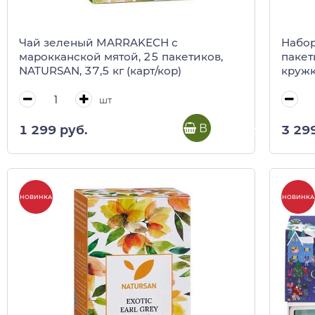
Чай зеленый MARRAKECH с
Набор
марокканской мятой, 25 пакетиков,
пакет
NATURSAN, 37,5 кг (карт/кор)
кружк
REGIN
шт
В корзину
1 299 руб.
3 29
НОВИНКА
НОВИНКА