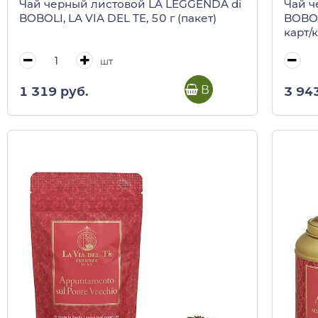
Чай черный листовой LA LEGGENDA di
Чай ч
BOBOLI, LA VIA DEL TE, 50 г (пакет)
BOBOLI
карт/
шт
В корзину
1 319 руб.
3 94