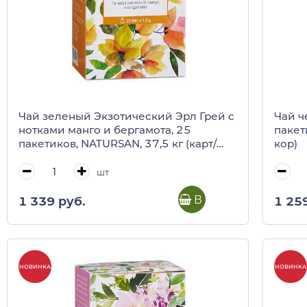
Чай зеленый Экзотический Эрл Грей с
Чай ч
нотками манго и бергамота, 25
пакет
пакетиков, NATURSAN, 37,5 кг (карт/
кор)
кор)
шт
В корзину
1 339 руб.
1 25
НОВИНКА
НОВИНКА