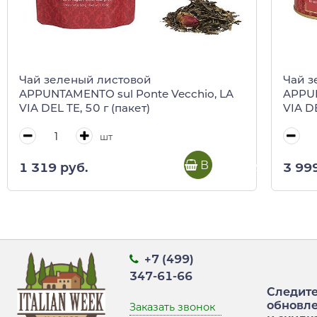
Чай зеленый листовой
Чай з
APPUNTAMENTO sul Ponte Vecchio, LA
APPUN
VIA DEL TE, 50 г (пакет)
VIA DE
шт
В корзину
1 319 руб.
3 99
+7 (499)
347-61-66
Следите
обновл
Заказать звонок