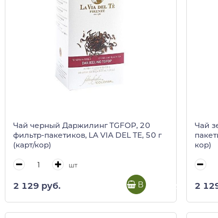
Чай черный Даржилинг TGFOP, 20
Чай з
фильтр-пакетиков, LA VIA DEL TE, 50 г
пакети
(карт/кор)
кор)
шт
В корзину
2 129 руб.
2 12