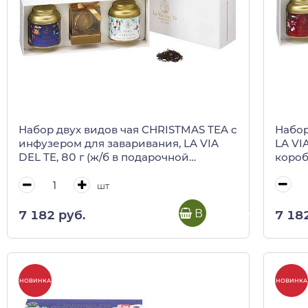
Набор
Набор двух видов чая CHRISTMAS TEA с
LA VI
инфузером для заваривания, LA VIA
короб
DEL TE, 80 г (ж/б в подарочной
коробке)
шт
В корзину
7 18
7 182 руб.
НОВИНКА
НОВИНКА