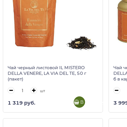
Чай черный листовой IL MISTERO
Чай ч
DELLA VENERE, LA VIA DEL TE, 50 г
DELLA
(пакет)
б в ка
шт
В корзину
1 319 руб.
3 99