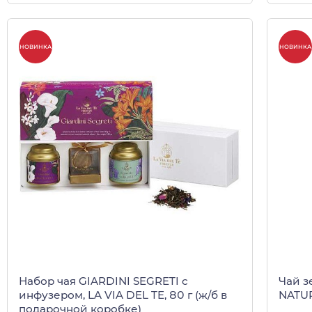
НОВИНКА
НОВИНКА
Набор чая GIARDINI SEGRETI с
Чай з
инфузером, LA VIA DEL TE, 80 г (ж/б в
NATUR
подарочной коробке)