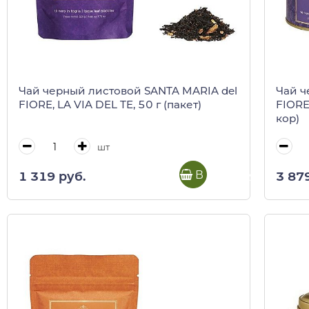
Чай черный листовой SANTA MARIA del
Чай ч
FIORE, LA VIA DEL TE, 50 г (пакет)
FIORE,
кор)
шт
В корзину
1 319 руб.
3 87