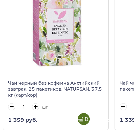
Чай черный без кофеина Английский
Чай ч
завтрак, 25 пакетиков, NATURSAN, 37,5
пакет
кг (карт/кор)
шт
В корзину
1 359 руб.
1 33