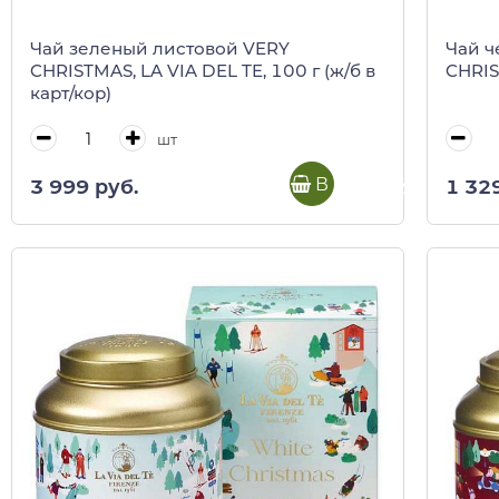
Чай зеленый листовой VERY
Чай ч
CHRISTMAS, LA VIA DEL TE, 100 г (ж/б в
CHRIS
карт/кор)
шт
В корзину
3 999 руб.
1 32