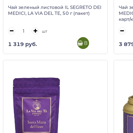
Чай зеленый листовой IL SEGRETO DEI
Чай з
MEDICI, LA VIA DEL TE, 50 г (пакет)
MEDICI
карт/
шт
В корзину
1 319 руб.
3 87