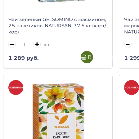
Чай зеленый GELSOMINO с жасмином,
Чай 
25 пакетиков, NATURSAN, 37,5 кг (карт/
марок
кор)
NATUR
шт
В корзину
1 289 руб.
1 29
НОВИНКА
НОВИНКА