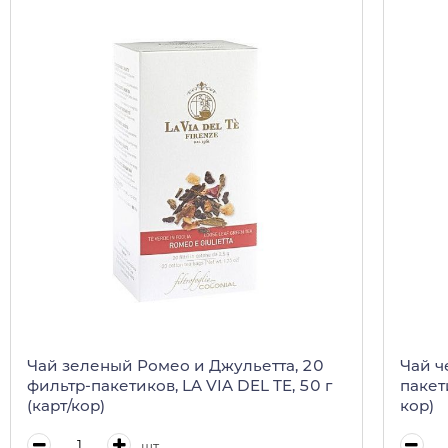
Чай зеленый Ромео и Джульетта, 20
Чай ч
фильтр-пакетиков, LA VIA DEL TE, 50 г
пакети
(карт/кор)
кор)
шт