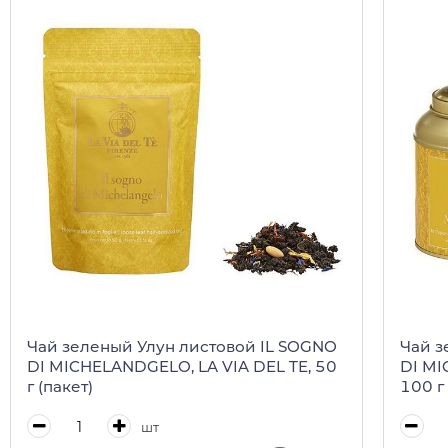
Чай зеленый Улун листовой IL SOGNO
Чай з
DI MICHELANDGELO, LA VIA DEL TE, 50
DI MI
г (пакет)
100 г 
шт