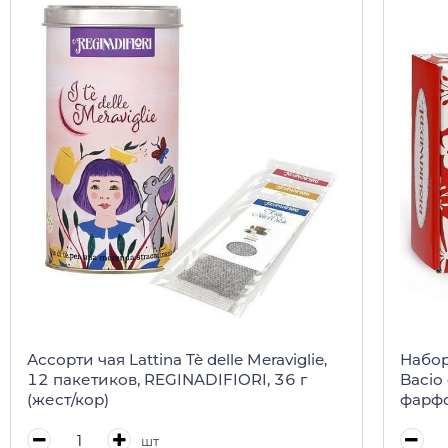
Ассорти чая Lattina Tè delle Meraviglie,
Набор
12 пакетиков, REGINADIFIORI, 36 г
Bacio
(жест/кор)
фарфо
(пода
шт