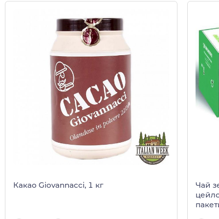
Какао Giovannacci, 1 кг
Чай з
цейло
пакет
кор)