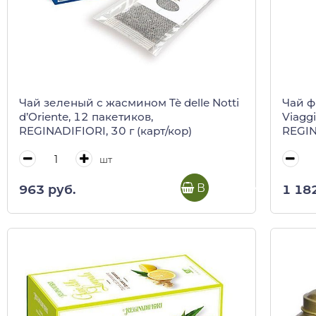
Чай зеленый с жасмином Tè delle Notti
Чай ф
d’Oriente, 12 пакетиков,
Viaggi
REGINADIFIORI, 30 г (карт/кор)
REGIN
шт
В корзину
963 руб.
1 18