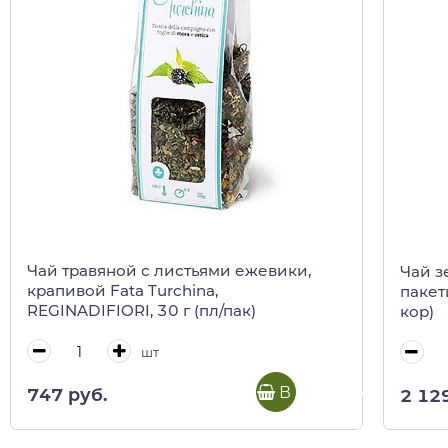
Чай травяной с листьями ежевики,
Чай з
крапивой Fata Turchina,
пакети
REGINADIFIORI, 30 г (пл/пак)
кор)
шт
В корзину
747 руб.
2 12