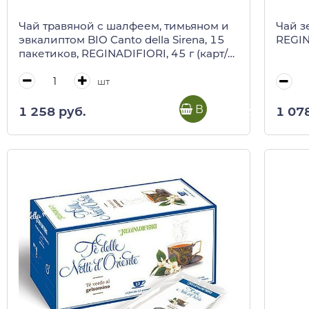
Чай травяной с шалфеем, тимьяном и
Чай з
эвкалиптом BIO Canto della Sirena, 15
REGIN
пакетиков, REGINADIFIORI, 45 г (карт/
кор)
шт
В корзину
1 258 руб.
1 07