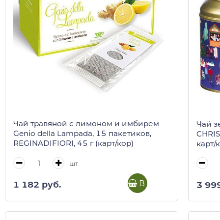
Чай травяной с лимоном и имбирем
Чай зе
Genio della Lampada, 15 пакетиков,
CHRIS
REGINADIFIORI, 45 г (карт/кор)
карт/
шт
В корзину
1 182 руб.
3 99