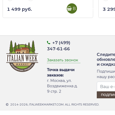
В корзину
1 499 руб.
3 29
+7 (499)
347-61-66
Следите
обновл
Заказать звонок
и скидк
Точка выдачи
Подпиши
заказов:
нашу рас
г. Москва, ул.
Воздвиженка д.
9 стр. 2
2014-2026, ITALWEEKMARKET.COM. ALL RIGHTS RESERVED.