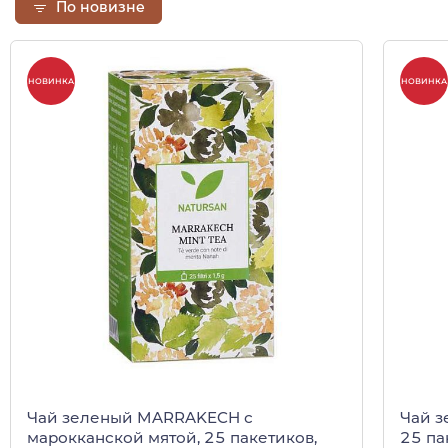
По новизне
НОВИНКА
НОВИНКА
Чай зеленый MARRAKECH с
Чай з
марокканской мятой, 25 пакетиков,
25 па