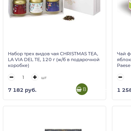
Набор трех видов чая CHRISTMAS TEA,
Чай ф
LA VIA DEL TE, 120 г (ж/б в подарочной
яблок
коробке)
Paese 
REGIN
шт
В корзину
7 182 руб.
1 25