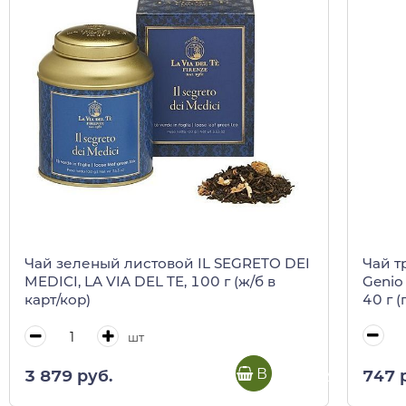
Чай т
Чай зеленый листовой IL SEGRETO DEI
Genio
MEDICI, LA VIA DEL TE, 100 г (ж/б в
40 г (
карт/кор)
шт
В корзину
747 
3 879 руб.