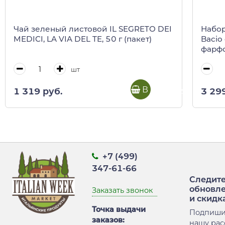
Чай зеленый листовой IL SEGRETO DEI
Набор
MEDICI, LA VIA DEL TE, 50 г (пакет)
Bacio
фарфо
(пода
шт
В корзину
1 319 руб.
3 29
+7 (499)
347-61-66
Следите
обновл
Заказать звонок
и скидк
Точка выдачи
Подпиши
заказов:
нашу рас