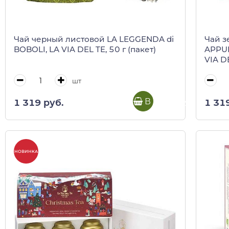
Чай черный листовой LA LEGGENDA di
Чай з
BOBOLI, LA VIA DEL TE, 50 г (пакет)
APPUN
VIA DE
шт
В корзину
1 319 руб.
1 31
НОВИНКА