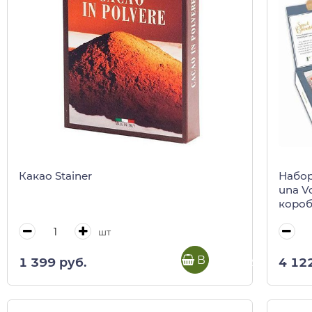
Какао Stainer
Набор
una V
короб
шт
В корзину
1 399 руб.
4 12