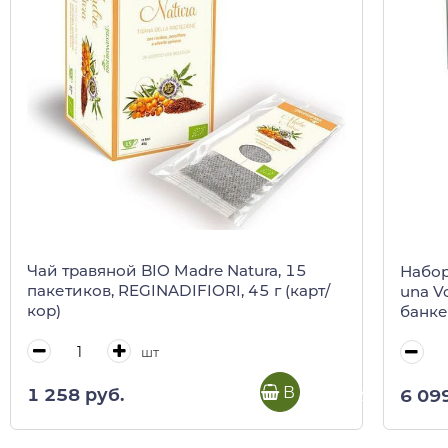
Чай травяной BIO Madre Natura, 15
Набор
пакетиков, REGINADIFIORI, 45 г (карт/
una V
кор)
банке
шт
В корзину
1 258 руб.
6 09