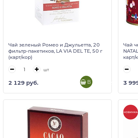
Чай зеленый Ромео и Джульетта, 20
Чай ч
фильтр-пакетиков, LA VIA DEL TE, 50 г
NATALE
(карт/кор)
карт/
шт
В корзину
2 129 руб.
3 99
НОВИНКА