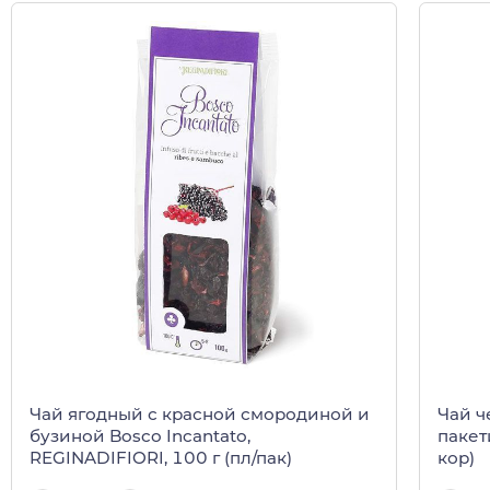
Чай ягодный с красной смородиной и
Чай ч
бузиной Bosco Incantato,
пакети
REGINADIFIORI, 100 г (пл/пак)
кор)