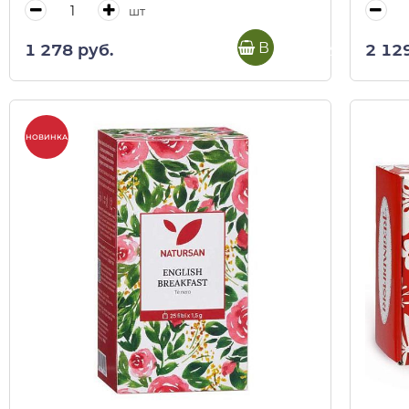
шт
В корзину
1 278 руб.
2 12
НОВИНКА