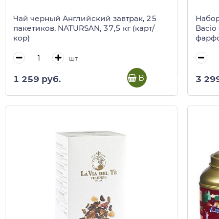
Чай черный Английский завтрак, 25
Набор
пакетиков, NATURSAN, 37,5 кг (карт/
Bacio
кор)
фарфо
(пода
шт
В корзину
1 259 руб.
3 29