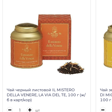
Чай черный листовой IL MISTERO
Чай з
DELLA VENERE, LA VIA DEL TE, 100 г (ж/
DI MI
б в карт/кор)
100 г 
шт