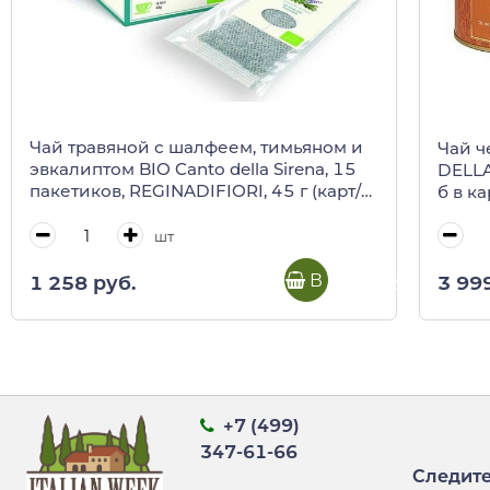
Чай травяной с шалфеем, тимьяном и
Чай ч
эвкалиптом BIO Canto della Sirena, 15
DELLA
пакетиков, REGINADIFIORI, 45 г (карт/
б в ка
кор)
шт
В корзину
1 258 руб.
3 99
+7 (499)
347-61-66
Следите