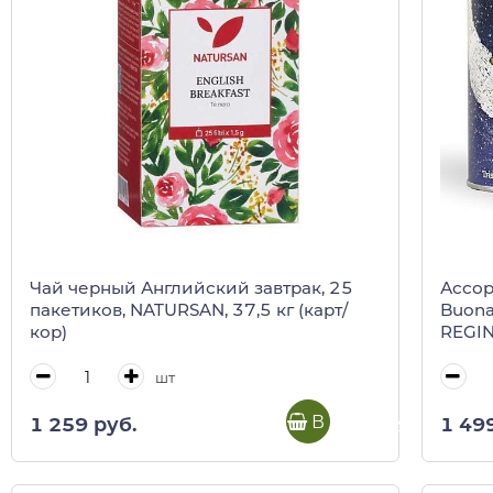
Чай черный Английский завтрак, 25
Ассорт
пакетиков, NATURSAN, 37,5 кг (карт/
Buona
кор)
REGIN
шт
В корзину
1 259 руб.
1 49