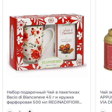
Набор подарочный Чай в пакетиках
Чай з
Bacio di Biancaneve 45 г и кружка
APPUN
фарфоровая 500 мл REGINADIFIORI
VIA DE
(подарочная карт/кор)