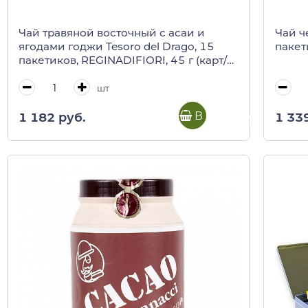
Чай травяной восточный с асаи и
Чай ч
ягодами годжи Tesoro del Drago, 15
пакет
пакетиков, REGINADIFIORI, 45 г (карт/
кор)
шт
В корзину
1 182 руб.
1 33