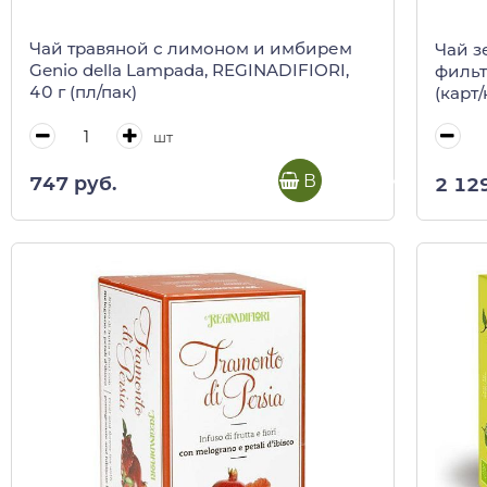
Чай травяной с лимоном и имбирем
Чай з
Genio della Lampada, REGINADIFIORI,
фильт
40 г (пл/пак)
(карт/
шт
В корзину
747 руб.
2 12