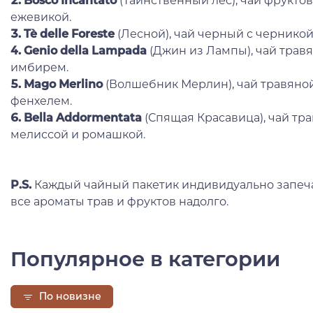
2. Bosco Incantato
(Таинственный лес), чай фрукто
ежевикой.
3.
Tè delle Foreste
(Лесной), чай черный с черникой
4. Genio della Lampada
(Джин из Лампы), чай трав
имбирем.
5. Mago Merlino
(Волшебник Мерлин), чай травяной
фенхелем.
6. Bella Addormentata
(Спящая Красавица), чай тр
мелиссой и ромашкой.
P.S.
Каждый чайный пакетик индивидуально запеча
все ароматы трав и фруктов надолго.
Популярное в категории
По новизне