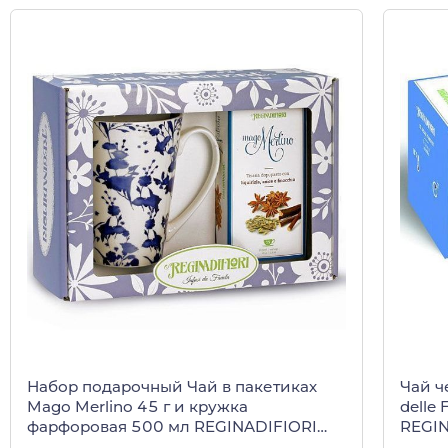
Набор подарочный Чай в пакетиках
Чай ч
Mago Merlino 45 г и кружка
delle 
фарфоровая 500 мл REGINADIFIORI
REGIN
(подарочная карт/кор)