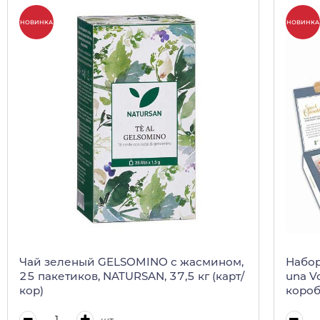
НОВИНКА
НОВИНКА
Чай зеленый GELSOMINO с жасмином,
Набор
25 пакетиков, NATURSAN, 37,5 кг (карт/
una V
кор)
короб