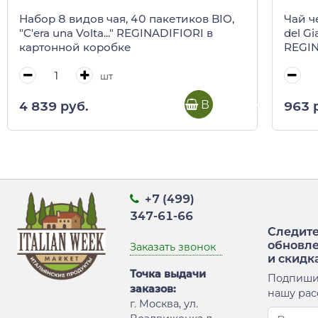
Набор 8 видов чая, 40 пакетиков BIO,
Чай ч
"C'era una Volta..." REGINADIFIORI в
del Gi
картонной коробке
REGIN
шт
В корзину
4 839 руб.
963 
+7 (499)
347-61-66
Следите
обновл
Заказать звонок
и скидк
Точка выдачи
Подпиши
заказов:
нашу рас
г. Москва, ул.