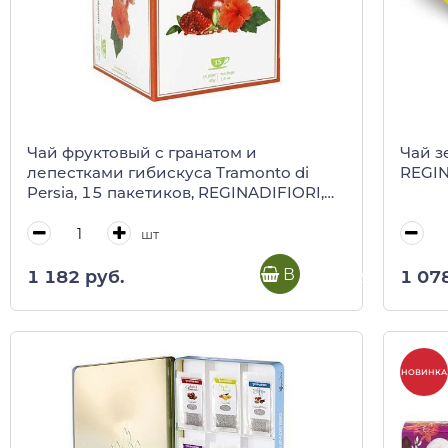
Чай фруктовый с гранатом и
Чай з
лепестками гибискуса Tramonto di
REGIN
Persia, 15 пакетиков, REGINADIFIORI,
45 г (карт/кор)
шт
В корзину
1 182 руб.
1 07
НОВИНКА