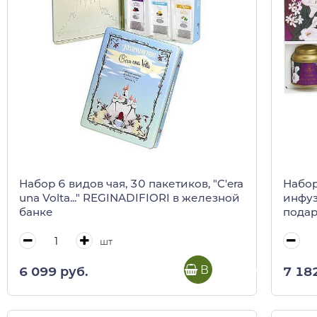
Набор 6 видов чая, 30 пакетиков, "C'era
Набор
una Volta..." REGINADIFIORI в железной
инфуз
банке
подар
шт
В корзину
6 099 руб.
7 18