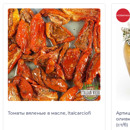
НОВИНКА
Томаты вяленые в масле, Italcarciofi
Артиш
оливк
(ст/б)