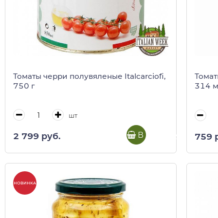
Томаты черри полувяленые Italcarciofi,
Томаты
750 г
314 
шт
В корзину
2 799 руб.
759 
НОВИНКА