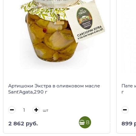
Артишоки Экстра в оливковом масле
Пате 
Sant'Agata,290 г
г
шт
В корзину
2 862 руб.
899 