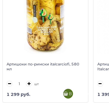
Артишоки по-римски italcarciofi, 580
Артиш
мл
Italca
шт
В корзину
1 299 руб.
1 39