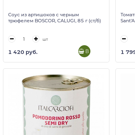
Соус из артишоков с черным
Томат
трюфелем BOSCOR, CALUGI, 85 г (ст/б)
Sant'A
шт
В корзину
1 420 руб.
1 79