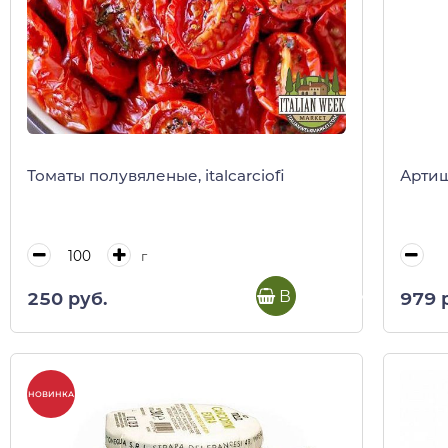
Томаты полувяленые, italcarciofi
Артишо
г
В корзину
250 руб.
979 
НОВИНКА