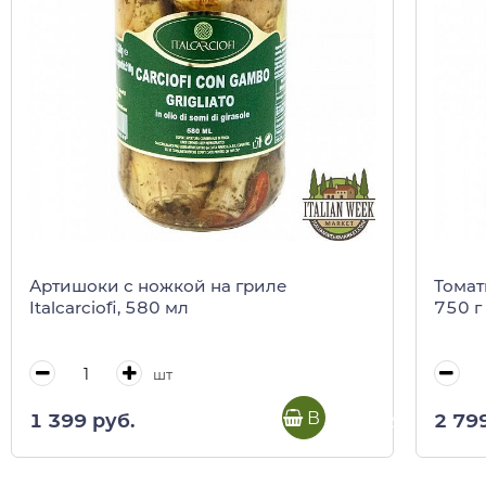
Артишоки с ножкой на гриле
Томат
Italcarciofi, 580 мл
750 г
шт
В корзину
1 399 руб.
2 79