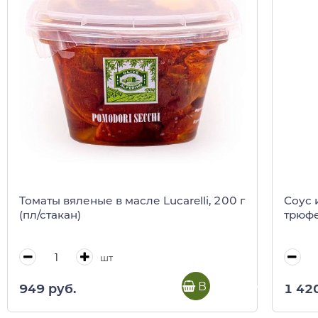
Томаты вяленые в масле Lucarelli, 200 г
Соус 
(пл/стакан)
трюфе
шт
В корзину
949 руб.
1 42