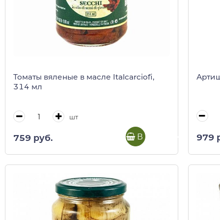
Артишо
Томаты вяленые в масле Italcarciofi,
314 мл
шт
В корзину
979 
759 руб.