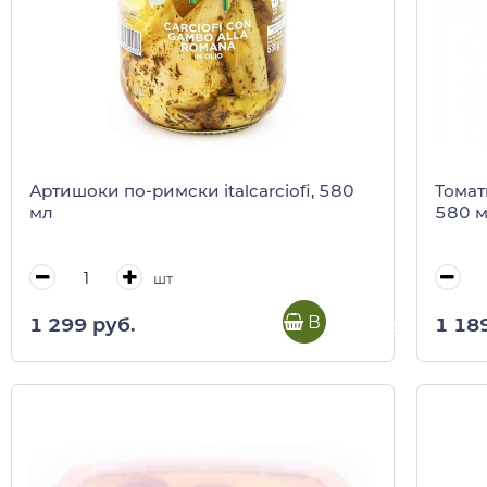
Артишоки по-римски italcarciofi, 580
Томаты
мл
580 
шт
В корзину
1 299 руб.
1 18