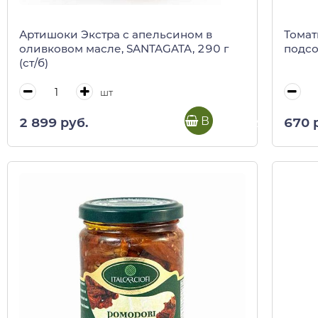
Артишоки Экстра с апельсином в
Томат
оливковом масле, SANTAGATA, 290 г
подсо
(ст/б)
шт
В корзину
2 899 руб.
670 