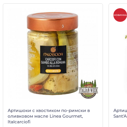
НОВИНКА
Артишоки с хвостиком по-римски в
Артиш
оливковом масле Linea Gourmet,
Sant'A
Italcarciofi