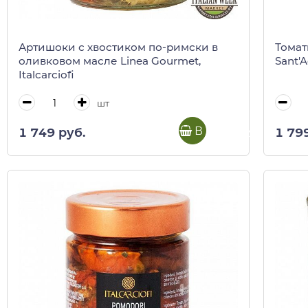
Артишоки с хвостиком по-римски в
Томат
оливковом масле Linea Gourmet,
Sant'A
Italcarciofi
шт
В корзину
1 749 руб.
1 79