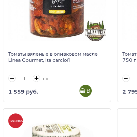
Томаты вяленые в оливковом масле
Томат
Linea Gourmet, Italcarciofi
750 г
шт
В корзину
1 559 руб.
2 79
НОВИНКА