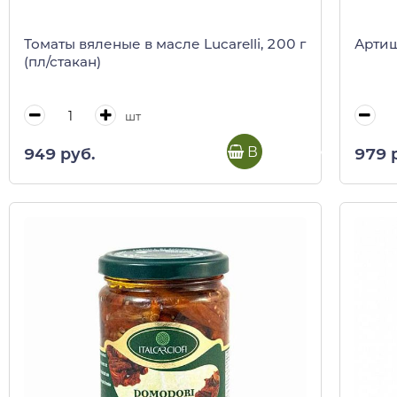
Томаты вяленые в масле Lucarelli, 200 г
Артишо
(пл/стакан)
шт
В корзину
949 руб.
979 