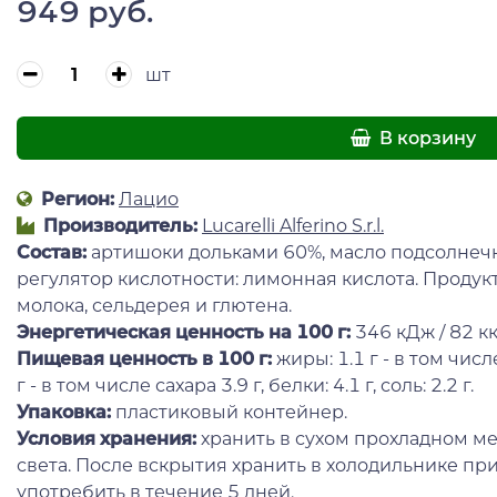
949 руб.
шт
В корзину
Регион:
Лацио
Производитель:
Lucarelli Alferino S.r.l.
Состав:
артишоки дольками 60%, масло подсолнечное
регулятор кислотности: лимонная кислота. Продук
молока, сельдерея и глютена.
Энергетическая ценность на 100 г
:
346 кДж / 82 кк
Пищевая ценность в 100 г:
жиры: 1.1 г - в том чис
г - в том числе сахара 3.9 г, белки: 4.1 г, соль: 2.2 г.
Упаковка:
пластиковый контейнер.
Условия хранения:
хранить в сухом прохладном ме
света. После вскрытия хранить в холодильнике пр
употребить в течение 5 дней.