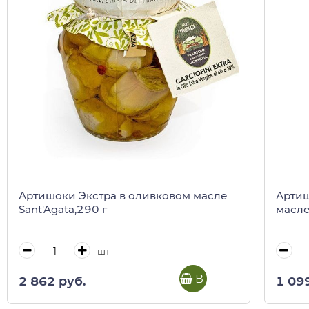
Артишоки Экстра в оливковом масле
Артиш
Sant'Agata,290 г
масле 
шт
В корзину
2 862 руб.
1 09