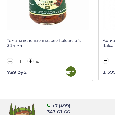
Артиш
Томаты вяленые в масле Italcarciofi,
Italca
314 мл
шт
В корзину
1 39
759 руб.
+7 (499)
347-61-66