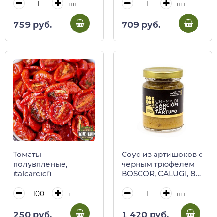
шт
шт
709 руб.
759 руб.
Томаты
Соус из артишоков с
полувяленые,
черным трюфелем
italcarciofi
BOSCOR, CALUGI, 85
г (ст/б)
г
шт
250 руб.
1 420 руб.