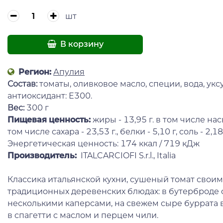
шт
В корзину
Регион:
Апулия
Состав:
томаты, оливковое масло, специи, вода, уксу
антиоксидант: Е300.
Вес:
300 г
Пищевая ценность:
жиры - 13,95 г. в том числе нас
том числе сахара - 23,53 г., белки - 5,10 г, соль - 2,18 
Энергетическая ценность: 174 ккал / 719 кДж
Производитель:
ITALCARCIOFI S.r.l., Italia
Классика итальянской кухни, сушеный томат свои
традиционных деревенских блюдах: в бутерброде с
несколькими каперсами, на свежем сыре буррата в
в спагетти с маслом и перцем чили.