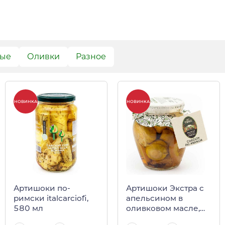
вые
Оливки
Разное
НОВИНКА
НОВИНКА
Артишоки по-
Артишоки Экстра с
римски italcarciofi,
апельсином в
580 мл
оливковом масле,
SANTAGATA, 290 г