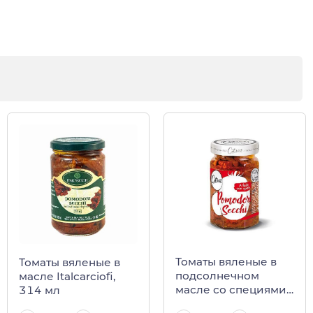
Томаты вяленые в
Томаты вяленые в
подсолнечном
масле Italcarciofi,
масле со специями
314 мл
Citres, 290 г (ст/б)