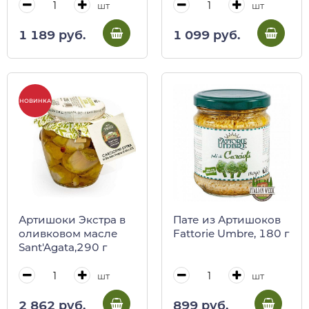
шт
шт
1 189 руб.
1 099 руб.
НОВИНКА
Артишоки Экстра в
Пате из Артишоков
оливковом масле
Fattorie Umbre, 180 г
Sant'Agata,290 г
шт
шт
2 862 руб.
899 руб.