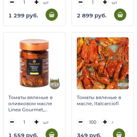
(ст/б)
шт
шт
1 299 руб.
2 899 руб.
Томаты вяленые в
Томаты вяленые в
оливковом масле
масле, Italcarciofi
Linea Gourmet,
Italcarciofi
шт
г
1 559 руб.
349 руб.