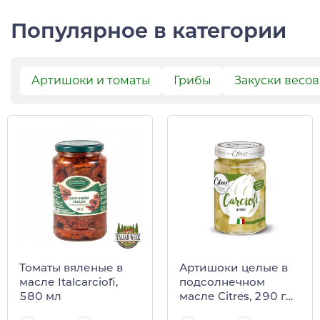
Популярное в категории
Артишоки и томаты
Грибы
Закуски весо
Томаты вяленые в
Артишоки целые в
масле Italcarciofi,
подсолнечном
580 мл
масле Citres, 290 г
(ст/б)