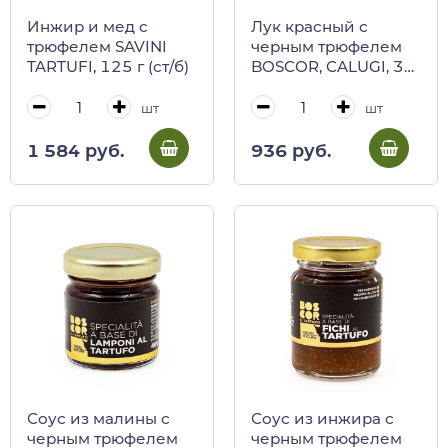
Инжир и мед с
Лук красный с
трюфелем SAVINI
черным трюфелем
TARTUFI, 125 г (ст/б)
BOSCOR, CALUGI, 35
г (ст/б)
шт
шт
1 584 руб.
936 руб.
Соус из малины с
Соус из инжира с
черным трюфелем
черным трюфелем