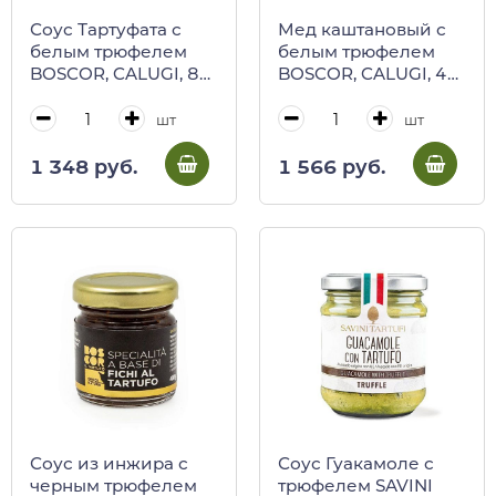
Соус Тартуфата с
Мед каштановый с
белым трюфелем
белым трюфелем
BOSCOR, CALUGI, 85
BOSCOR, CALUGI, 40
г (ст/б)
г (ст/б)
шт
шт
1 348 руб.
1 566 руб.
Соус из инжира с
Соус Гуакамоле с
черным трюфелем
трюфелем SAVINI