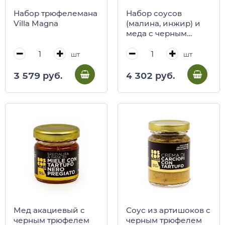
Набор трюфелемана
Набор соусов
Villa Magna
(малина, инжир) и
меда c черным
трюфелем BOSCOR,
CALUGI, 120/400 г
шт
шт
(карт/кор)
3 579 руб.
4 302 руб.
Мед акациевый с
Соус из артишоков с
черным трюфелем
черным трюфелем