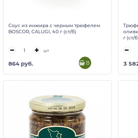
Соус из инжира с черным трюфелем
Трюфе
BOSCOR, CALUGI, 40 г (ст/б)
оливк
г (ст/б
шт
В корзину
864 руб.
3 58