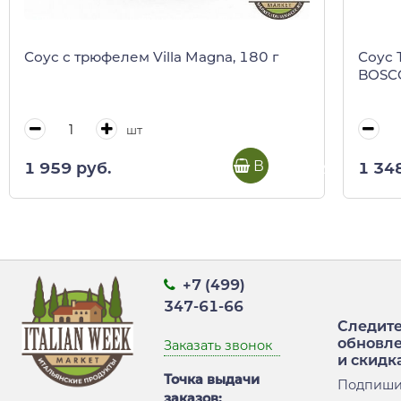
Соус с трюфелем Villa Magna, 180 г
Соус 
BOSCO
шт
В корзину
1 959 руб.
1 34
+7 (499)
347-61-66
Следите
обновл
Заказать звонок
и скидк
Точка выдачи
Подпиши
заказов: