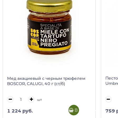
Песто
Мед акациевый с черным трюфелем
Umbre
BOSCOR, CALUGI, 40 г (ст/б)
шт
В корзину
759 
1 224 руб.