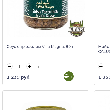
Соус с трюфелем Villa Magna, 80 г
Майон
CALUGI
шт
В корзину
1 239 руб.
1 35