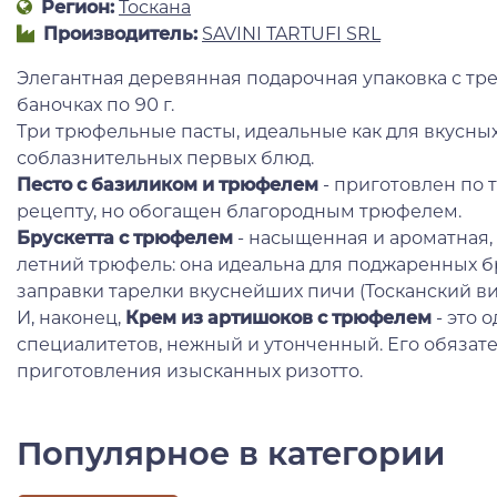
Регион:
Тоскана
Производитель:
SAVINI TARTUFI SRL
Элегантная деревянная подарочная упаковка с т
баночках по 90 г.
Три трюфельные пасты, идеальные как для вкусных 
соблазнительных первых блюд.
Песто с базиликом и трюфелем
- приготовлен по
рецепту, но обогащен благородным трюфелем.
Брускетта с трюфелем
- насыщенная и ароматная,
летний трюфель: она идеальна для поджаренных бр
заправки тарелки вкуснейших пичи (Тосканский ви
И, наконец,
Крем из артишоков с трюфелем
- это 
специалитетов, нежный и утонченный. Его обязате
приготовления изысканных ризотто.
Популярное в категории