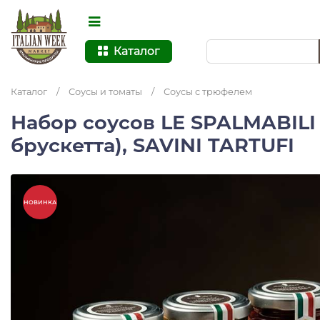
Каталог
Каталог
/
Соусы и томаты
/
Соусы с трюфелем
Набор соусов LE SPALMABILI 
брускетта), SAVINI TARTUFI
НОВИНКА