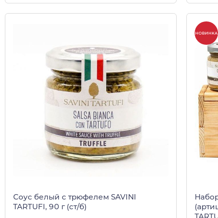
НОВИНКА
Соус белый с трюфелем SAVINI
Набор
TARTUFI, 90 г (ст/б)
(арти
TARTU