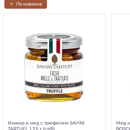
По новизне
Инжир и мед с трюфелем SAVINI
Мед к
TARTUFI, 125 г (ст/б)
BOSCO