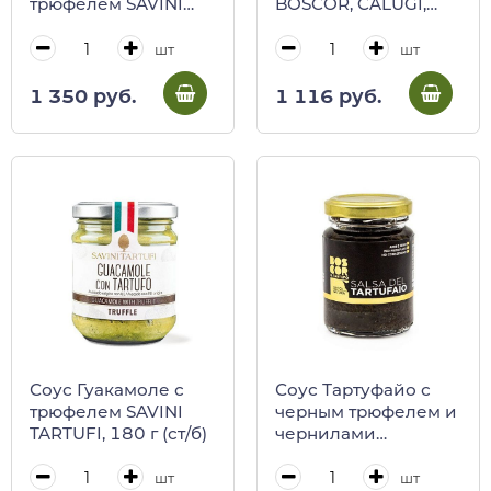
трюфелем SAVINI
BOSCOR, CALUGI,
TARTUFI, 90 г (ст/б)
110 г (ст/б)
шт
шт
1 350 руб.
1 116 руб.
Соус Гуакамоле с
Соус Тартуфайо с
трюфелем SAVINI
черным трюфелем и
TARTUFI, 180 г (ст/б)
чернилами
каракатиц BOSCOR,
CALUGI, 85 г (ст/б)
шт
шт