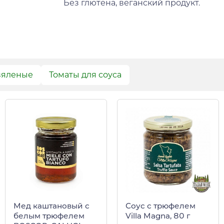
Без глютена, веганский продукт.
вяленые
Томаты для соуса
Мед каштановый с
Соус с трюфелем
белым трюфелем
Villa Magna, 80 г