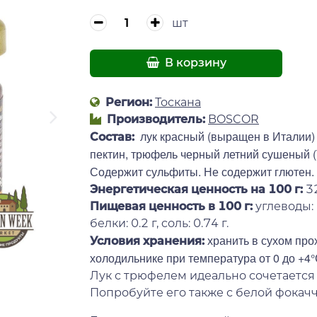
шт
В корзину
Регион:
Тоскана
Производитель:
BOSCOR
лук красный (выращен в Италии) 
Состав:
пектин, трюфель черный летний сушеный (Tu
Содержит сульфиты. Не содержит глютен.
Энергетическая ценность на 100 г
:
3
Пищевая ценность в 100 г:
углеводы: 1
белки: 0.2 г, cоль: 0.74 г.
хранить в сухом про
Условия хранения:
холодильнике при температура от 0 до +4°
Лук с трюфелем идеально сочетается
Попробуйте его также с белой фокачч