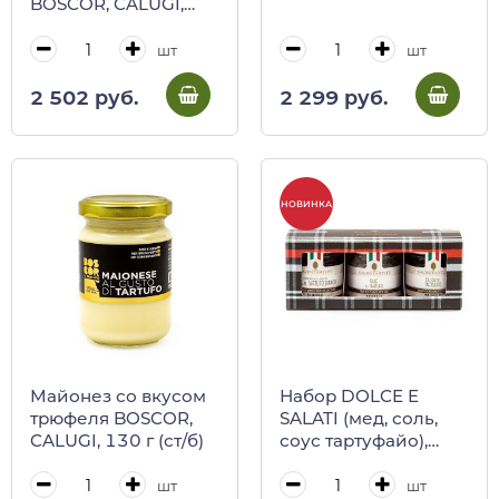
BOSCOR, CALUGI,
120 г (ст/б)
шт
шт
2 502 руб.
2 299 руб.
НОВИНКА
Майонез со вкусом
Набор DOLCE E
трюфеля BOSCOR,
SALATI (мед, соль,
CALUGI, 130 г (ст/б)
соус тартуфайо),
SAVINI TARTUFI
шт
шт