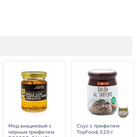
Мед акациевый с
Соус с трюфелем
черным трюфелем
TopFood, 520 г