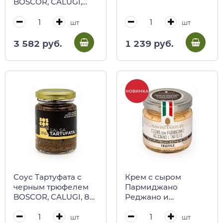
BOSCOR, CALUGI,
120 г (ст/б)
шт
шт
3 582 руб.
1 239 руб.
НОВИНКА
Соус Тартуфата с
Крем с сыром
черным трюфелем
Пармиджано
BOSCOR, CALUGI, 85
Реджано и
г (ст/б)
трюфелем, Savini
Tartufi, 90 г (ст/б)
шт
шт