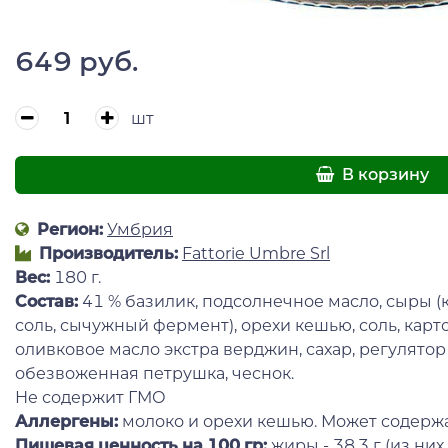
649 руб.
шт
В корзину
Регион:
Умбрия
Производитель:
Fattorie Umbre Srl
Вес:
180 г.
Состав:
41 % базилик, подсолнечное масло, сыры (
соль, сычужный фермент), орехи кешью, соль, карто
оливковое масло экстра верджин, сахар, регулятор 
обезвоженная петрушка, чеснок.
Не содержит ГМО
Аллергены:
молоко и орехи кешью. Может содержа
Пищевая ценность на 100 гр:
жиры - 38,3 г (из н