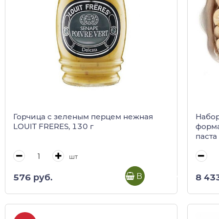
Горчица с зеленым перцем нежная
Набор
LOUIT FRERES, 130 г
форма
паста
базил
шт
В корзину
576 руб.
8 43