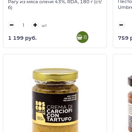
Песто
Рагу из мяса оленя 43%, RDA, 180 г (ст/
Umbre
б)
шт
В корзину
759 
1 199 руб.