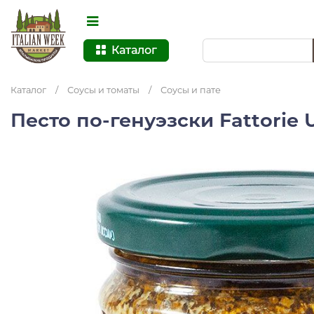
Каталог
Каталог
/
Соусы и томаты
/
Соусы и пате
Песто по-генуэзски Fattorie