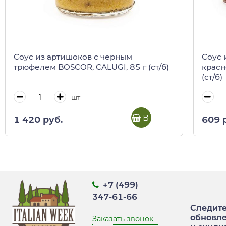
Соус из артишоков с черным
Соус 
трюфелем BOSCOR, CALUGI, 85 г (ст/б)
красн
(ст/б)
шт
В корзину
1 420 руб.
609 
+7 (499)
347-61-66
Следите
обновл
Заказать звонок