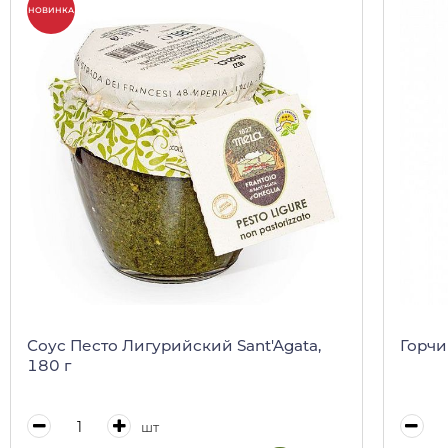
НОВИНКА
Соус Песто Лигурийский Sant'Agata,
Горчи
180 г
шт