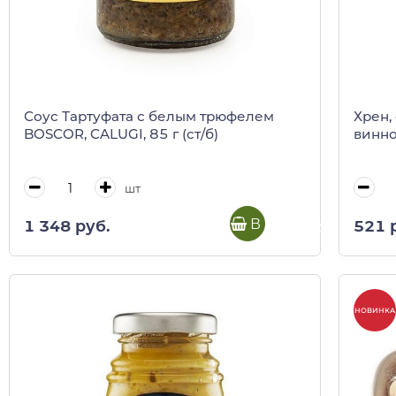
Соус Тартуфата с белым трюфелем
Хрен,
BOSCOR, CALUGI, 85 г (ст/б)
винном
шт
В корзину
1 348 руб.
521 
НОВИНКА