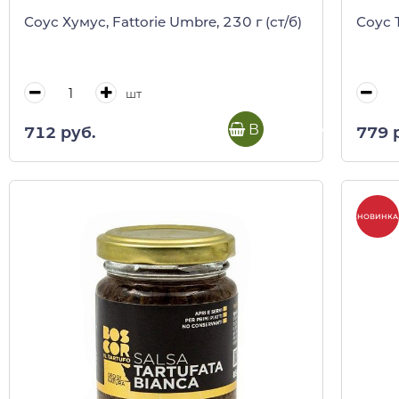
Соус Хумус, Fattorie Umbre, 230 г (ст/б)
Соус 
шт
В корзину
712 руб.
779 
НОВИНКА