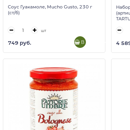
Соус Гуакамоле, Mucho Gusto, 230 г
Набор
(ст/б)
(арти
TARTU
шт
В корзину
749 руб.
4 58