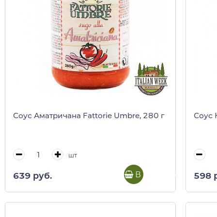
Соус Аматричана Fattorie Umbre, 280 г
Соус 
шт
В корзину
639 руб.
598 