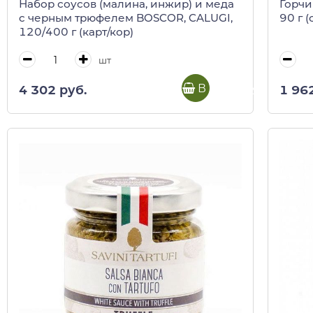
Набор соусов (малина, инжир) и меда
Горчи
c черным трюфелем BOSCOR, CALUGI,
90 г (
120/400 г (карт/кор)
шт
В корзину
4 302 руб.
1 96