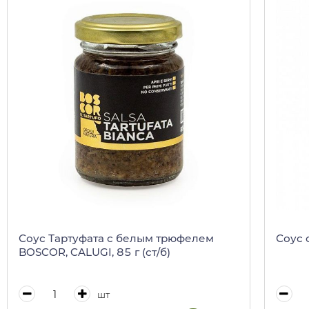
Соус Тартуфата с белым трюфелем
Соус 
BOSCOR, CALUGI, 85 г (ст/б)
шт