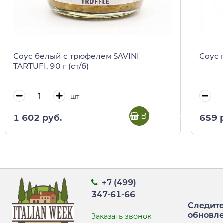
Соус белый с трюфелем SAVINI
Соус п
TARTUFI, 90 г (ст/б)
шт
В корзину
1 602 руб.
659 
+7 (499)
347-61-66
Следите
обновл
Заказать звонок