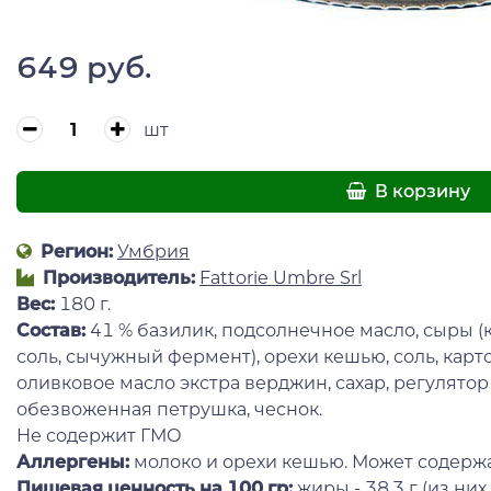
649 руб.
шт
В корзину
Регион:
Умбрия
Производитель:
Fattorie Umbre Srl
Вес:
180 г.
Состав:
41 % базилик, подсолнечное масло, сыры (
соль, сычужный фермент), орехи кешью, соль, карто
оливковое масло экстра верджин, сахар, регулятор 
обезвоженная петрушка, чеснок.
Не содержит ГМО
Аллергены:
молоко и орехи кешью. Может содержа
Пищевая ценность на 100 гр:
жиры - 38,3 г (из н