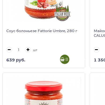
Соус болоньезе Fattorie Umbre, 280 г
Майон
CALUGI
шт
В корзину
639 руб.
1 35