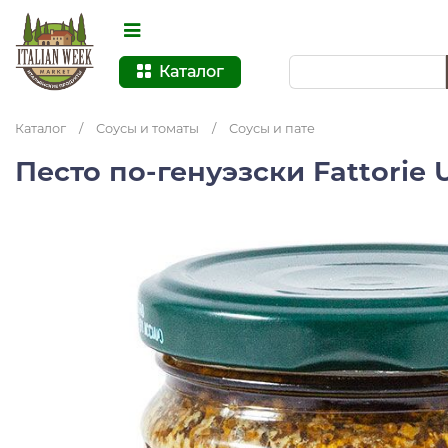
Каталог
Каталог
/
Соусы и томаты
/
Соусы и пате
Песто по-генуэзски Fattorie