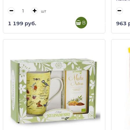
кор)
шт
В корзину
1 199 руб.
963 