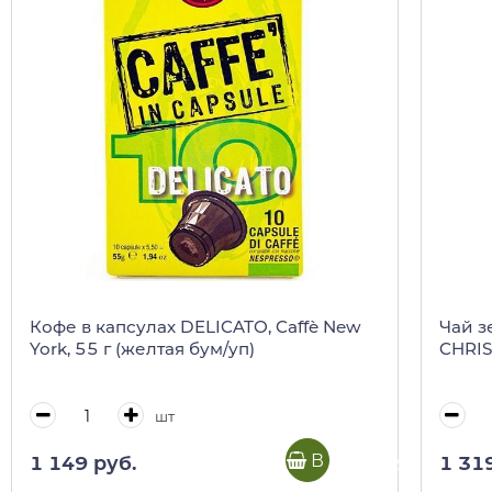
Кофе в капсулах DELICATO, Caffè New
Чай з
York, 55 г (желтая бум/уп)
CHRIS
шт
В корзину
1 149 руб.
1 31