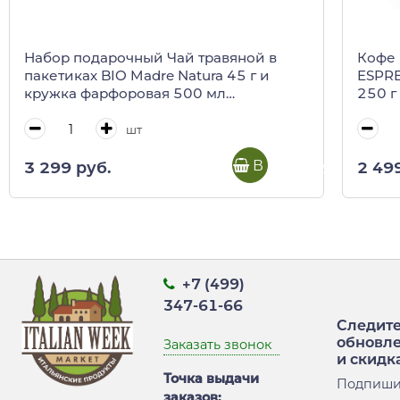
Набор подарочный Чай травяной в
Кофе
пакетиках BIO Madre Natura 45 г и
ESPRE
кружка фарфоровая 500 мл
250 г 
REGINADIFIORI (подарочная карт/кор)
шт
В корзину
3 299 руб.
2 49
+7 (499)
347-61-66
Следите
обновл
Заказать звонок
и скидк
Точка выдачи
Подпиши
заказов: