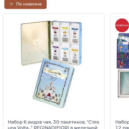
По новизне
НОВИНКА
Набор 6 видов чая, 30 пакетиков, "C'era
Набор
una Volta..." REGINADIFIORI в железной
12 па