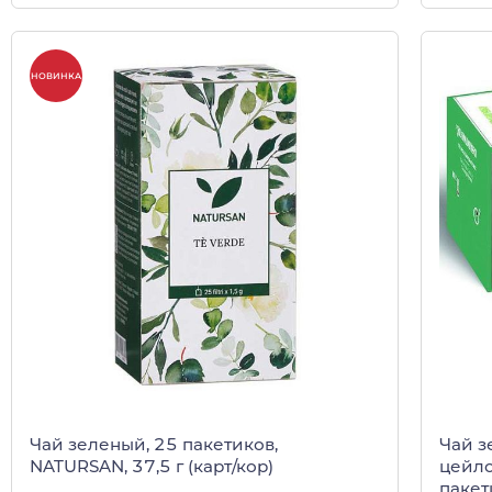
НОВИНКА
Чай зеленый, 25 пакетиков,
Чай з
NATURSAN, 37,5 г (карт/кор)
цейло
пакет