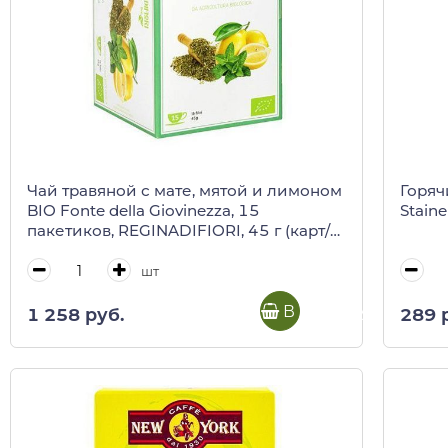
Чай травяной с мате, мятой и лимоном
Горяч
BIO Fonte della Giovinezza, 15
Staine
пакетиков, REGINADIFIORI, 45 г (карт/
кор)
шт
В корзину
1 258 руб.
289 