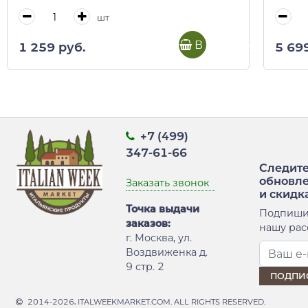
шт
В корзину
1 259 руб.
5 69
+7 (499)
347-61-66
Следите
обновл
Заказать звонок
и скидк
Точка выдачи
Подпиши
заказов:
нашу рас
г. Москва, ул.
Воздвиженка д.
9 стр. 2
2014-2026, ITALWEEKMARKET.COM. ALL RIGHTS RESERVED.