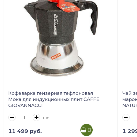
Кофеварка гейзерная тефлоновая
Чай 
Мока для индукционных плит CAFFE'
марок
GIOVANNACCI
NATUR
шт
В корзину
11 499 руб.
1 29