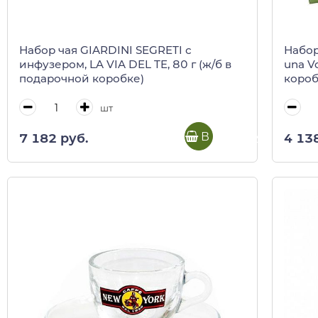
Набор чая GIARDINI SEGRETI с
Набор
инфузером, LA VIA DEL TE, 80 г (ж/б в
una V
подарочной коробке)
коро
шт
В корзину
7 182 руб.
4 13