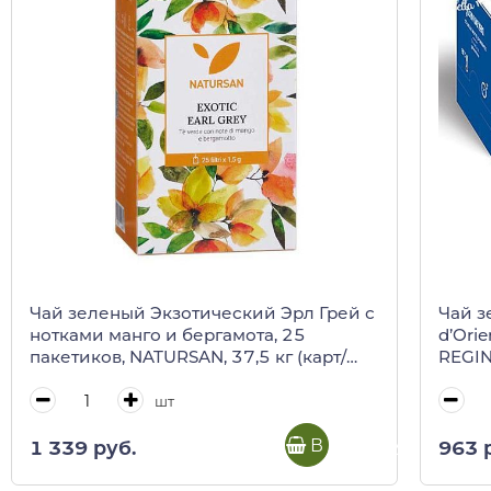
Чай зеленый Экзотический Эрл Грей с
Чай з
нотками манго и бергамота, 25
d’Orie
пакетиков, NATURSAN, 37,5 кг (карт/
REGIN
кор)
шт
В корзину
1 339 руб.
963 