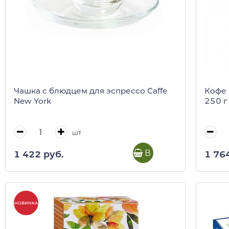
Чашка с блюдцем для эспрессо Caffe
Кофе 
New York
250 г
шт
В корзину
1 422 руб.
1 76
НОВИНКА