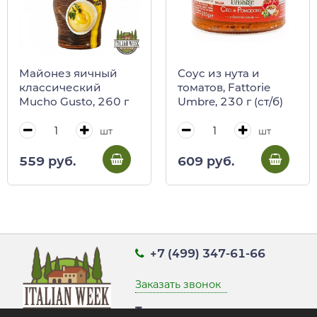
Майонез яичный
Соус из нута и
классический
томатов, Fattorie
Mucho Gusto, 260 г
Umbre, 230 г (ст/б)
шт
шт
559 руб.
609 руб.
+7 (499) 347-61-66
Заказать звонок
Точка выдачи заказов: