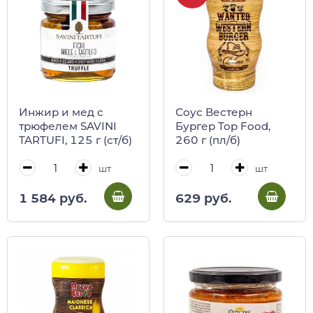
Инжир и мед с
Соус Вестерн
трюфелем SAVINI
Бургер Top Food,
TARTUFI, 125 г (ст/б)
260 г (пл/б)
шт
шт
1 584 руб.
629 руб.