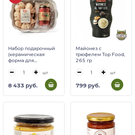
Набор подарочный
Майонез с
(керамическая
трюфелем Top Food,
форма для
265 гр
запекания с
лимонами, паста
шт
шт
Конкильони, соус
томатный с
8 433 руб.
799 руб.
базиликом)