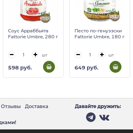
Соус Арраббьята
Песто по-генуэзски
Fattorie Umbre, 280 г
Fattorie Umbre, 180 г
шт
шт
598 руб.
649 руб.
Отзывы
Доставка
Давайте дружить:
дками!