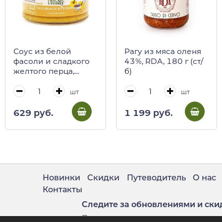
Соус из белой
Рагу из мяса оленя
фасоли и сладкого
43%, RDA, 180 г (ст/
желтого перца,
б)
Fattorie Umbre, 230 г
(ст/б)
шт
шт
629 руб.
1 199 руб.
Новинки
Скидки
Путеводитель
О нас
Контакты
Следите за обновлениями и ски
Подпишитесь на нашу рассылку