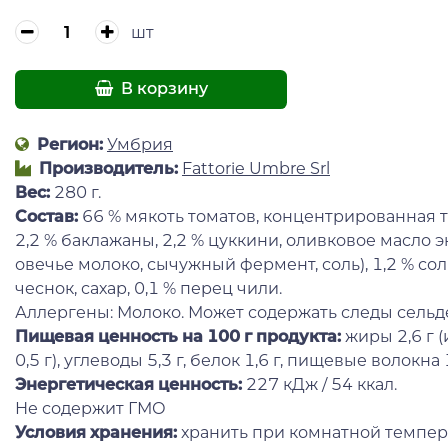
шт
В корзину
Регион:
Умбрия
Производитель:
Fattorie Umbre Srl
Вес:
280 г.
Состав:
66 % мякоть томатов, концентрированная то
2,2 % баклажаны, 2,2 % цуккини, оливковое масло э
овечье молоко, сычужный фермент, соль), 1,2 % соль
чеснок, сахар, 0,1 % перец чили.
Аллергены: Молоко. Может содержать следы сельд
Пищевая ценность на 100 г продукта:
жиры 2,6 г 
0,5 г), углеводы 5,3 г, белок 1,6 г, пищевые волокна 1,
Энергетическая ценность:
227 кДж / 54 ккал.
Не содержит ГМО
Условия хранения:
хранить при комнатной темпера