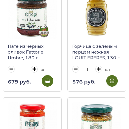
Пате из черных
Горчица с зеленым
оливок Fattorie
перцем нежная
Umbre, 180 г
LOUIT FRERES, 130 г
шт
шт
679 руб.
576 руб.