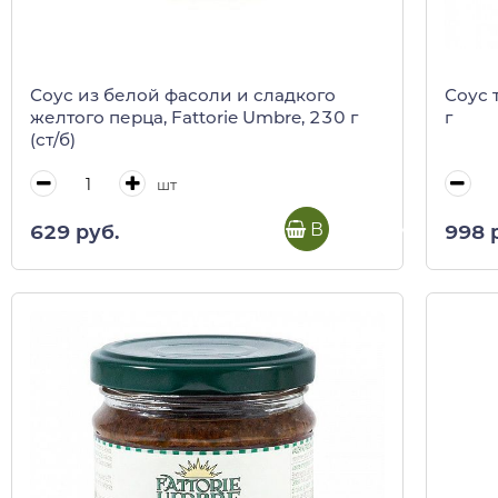
Соус из белой фасоли и сладкого
Соус 
желтого перца, Fattorie Umbre, 230 г
г
(ст/б)
шт
В корзину
629 руб.
998 