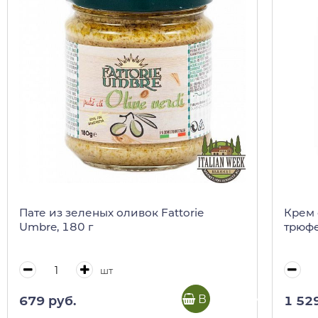
Пате из зеленых оливок Fattorie
Крем 
Umbre, 180 г
трюфел
шт
В корзину
679 руб.
1 52