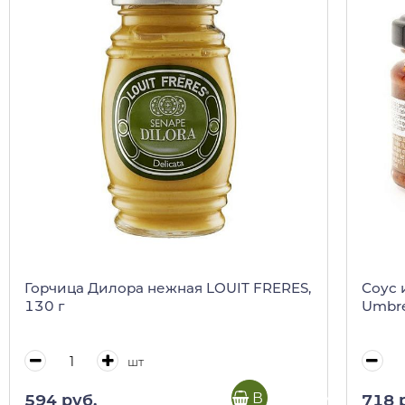
Горчица Дилора нежная LOUIT FRERES,
Соус 
130 г
Umbre,
шт
В корзину
594 руб.
718 