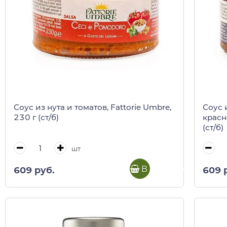
Соус из нута и томатов, Fattorie Umbre,
Соус 
230 г (ст/б)
красн
(ст/б)
шт
В корзину
609 руб.
609 