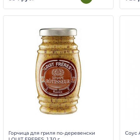
Горчица для гриля по-деревенски
Соус 
LOUIT FRERES, 130 г