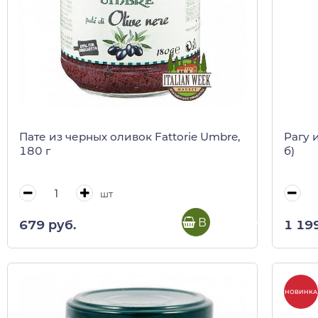
Пате из черных оливок Fattorie Umbre,
Рагу и
180 г
б)
шт
В корзину
679 руб.
1 19
НОВИНКА