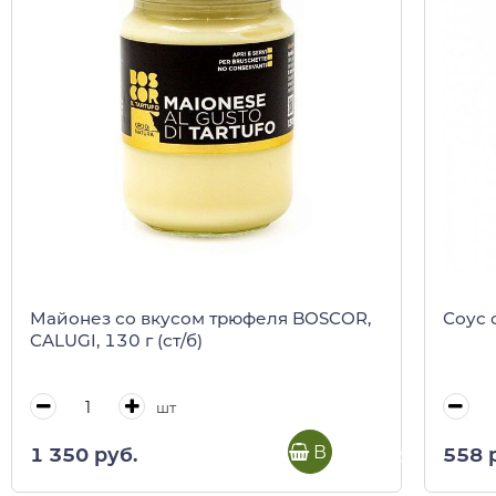
Майонез со вкусом трюфеля BOSCOR,
Соус 
CALUGI, 130 г (ст/б)
шт
В корзину
1 350 руб.
558 