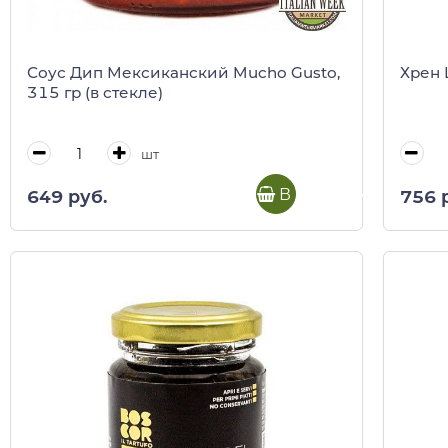
Соус Дип Мексиканский Mucho Gusto,
Хрен 
315 гр (в стекле)
шт
В корзину
649 руб.
756 