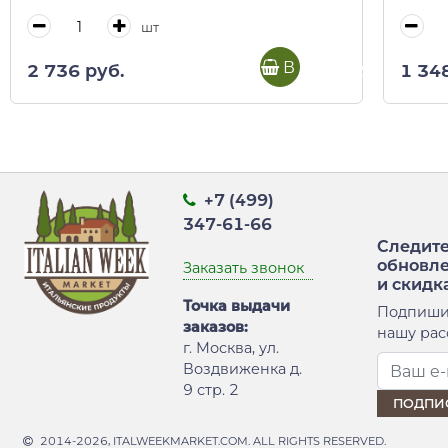
шт
В корзину
2 736 руб.
1 34
+7 (499)
347-61-66
Следите
обновл
Заказать звонок
и скидк
Точка выдачи
Подпиши
заказов:
нашу рас
г. Москва, ул.
Воздвиженка д.
9 стр. 2
2014-2026, ITALWEEKMARKET.COM. ALL RIGHTS RESERVED.