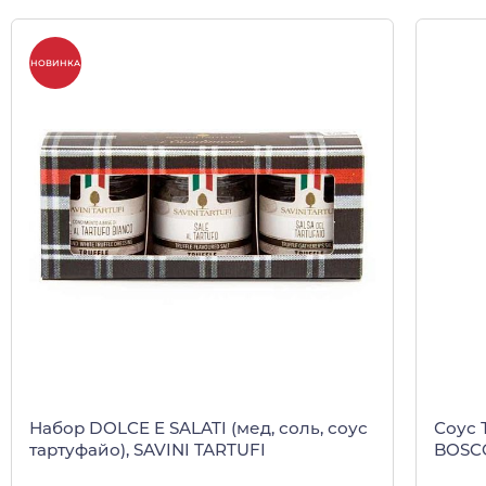
НОВИНКА
Набор DOLCE E SALATI (мед, соль, соус
Соус 
тартуфайо), SAVINI TARTUFI
BOSCO