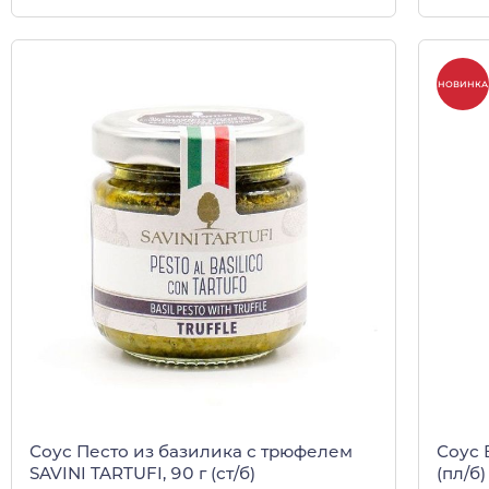
НОВИНКА
Соус Песто из базилика с трюфелем
Соус 
SAVINI TARTUFI, 90 г (ст/б)
(пл/б)