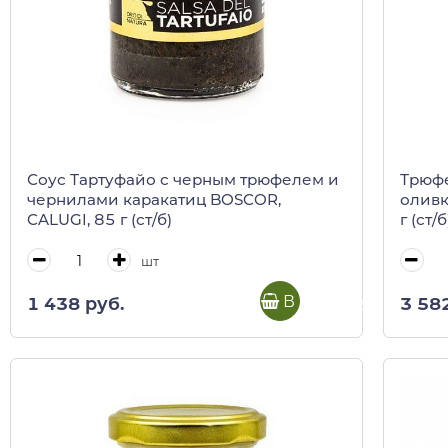
Соус Тартуфайо с черным трюфелем и
Трюфе
чернилами каракатиц BOSCOR,
оливк
CALUGI, 85 г (ст/б)
г (ст/б
шт
В корзину
1 438 руб.
3 58