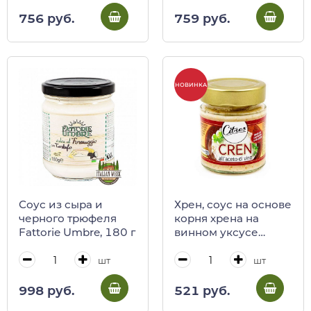
759 руб.
756 руб.
НОВИНКА
Соус из сыра и
Хрен, соус на основе
черного трюфеля
корня хрена на
Fattorie Umbre, 180 г
винном уксусе
Citres, 140 г (ст/б)
шт
шт
998 руб.
521 руб.