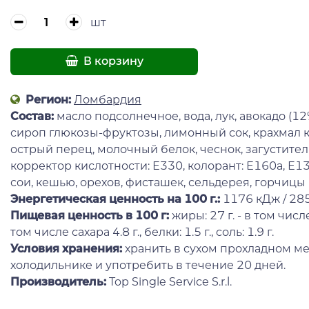
шт
В корзину
Регион:
Ломбардия
Состав:
масло подсолнечное, вода, лук, авокадо (12
сироп глюкозы-фруктозы, лимонный сок, крахмал 
острый перец, молочный белок, чеснок, загуститель
корректор кислотности: Е330, колорант: Е160а, Е1
сои, кешью, орехов, фисташек, сельдерея, горчицы 
Энергетическая ценность на 100 г.:
1176 кДж / 285
Пищевая ценность в 100 г
:
жиры: 27 г. - в том числе
том числе сахара 4.8 г., белки: 1.5 г., соль: 1.9 г.
Условия хранения:
хранить в сухом прохладном ме
холодильнике и употребить в течение 20 дней.
Производитель:
Top Single Service S.r.l.