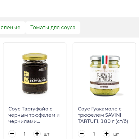
вяленые
Томаты для соуса
Соус Тартуфайо с
Соус Гуакамоле с
черным трюфелем и
трюфелем SAVINI
чернилами
TARTUFI, 180 г (ст/б)
каракатиц BOSCOR,
CALUGI, 85 г (ст/б)
шт
шт