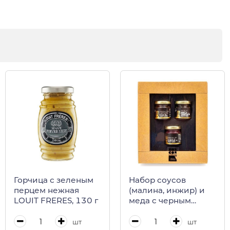
Горчица с зеленым
Набор соусов
перцем нежная
(малина, инжир) и
LOUIT FRERES, 130 г
меда c черным
трюфелем BOSCOR,
CALUGI, 120/400 г
шт
шт