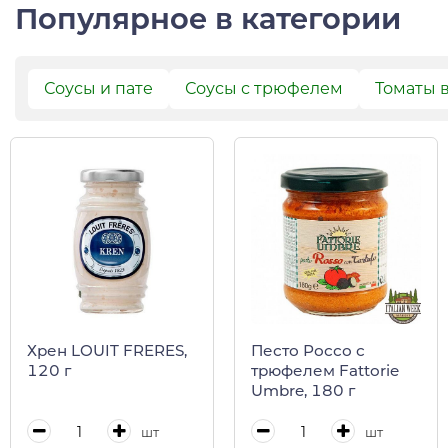
Популярное в категории
Соусы и пате
Соусы с трюфелем
Томаты 
Песто Россо с
Хрен LOUIT FRERES,
трюфелем Fattorie
120 г
Umbre, 180 г
шт
шт