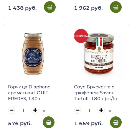
1 438 руб.
1 962 руб.
НОВИНКА
Горчица Diaphane
Соус Брускетта с
ароматная LOUIT
трюфелем Savini
FRERES, 130 г
Tartufi, 180 г (ст/б)
шт
шт
576 руб.
1 659 руб.