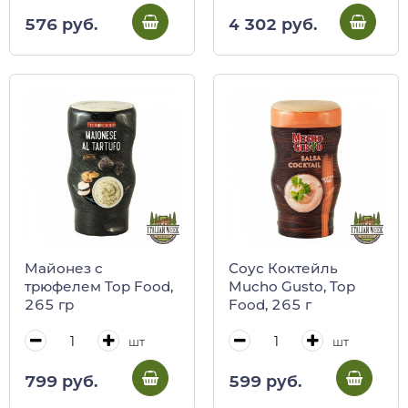
(карт/кор)
576 руб.
4 302 руб.
Майонез с
Соус Коктейль
трюфелем Top Food,
Mucho Gusto, Top
265 гр
Food, 265 г
шт
шт
799 руб.
599 руб.