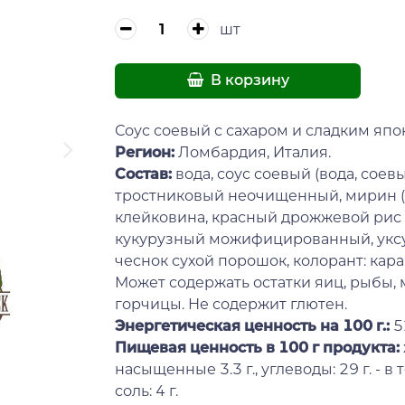
шт
В корзину
Соус соевый с сахаром и сладким яп
Регион:
Ломбардия, Италия.
Состав:
вода, соус соевый (вода, соевы
тростниковый неочищенный, мирин (с
клейковина, красный дрожжевой рис к
кукурузный можифицированный, уксус 
чеснок сухой порошок, колорант: кара
Может содержать остатки яиц, рыбы, м
горчицы. Не содержит глютен.
Энергетическая ценность на 100 г.:
5
Пищевая ценность в 100 г продукта:
насыщенные 3.3 г., углеводы: 29 г. - в т
соль: 4 г.