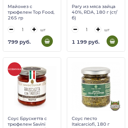
Майонез с
Рагу из мяса зайца
трюфелем Top Food,
40%, RDA, 180 г (ст/
265 гр
б)
шт
шт
799 руб.
1 199 руб.
НОВИНКА
Соус Брускетта с
Соус песто
трюфелем Savini
Italcarciofi, 180 г