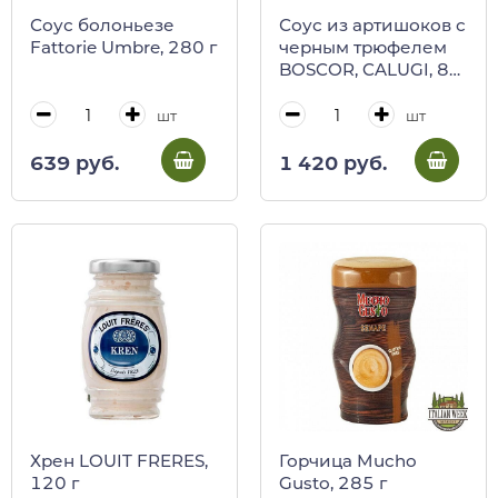
Соус болоньезе
Соус из артишоков с
Fattorie Umbre, 280 г
черным трюфелем
BOSCOR, CALUGI, 85
г (ст/б)
шт
шт
639 руб.
1 420 руб.
Хрен LOUIT FRERES,
Горчица Mucho
120 г
Gusto, 285 г