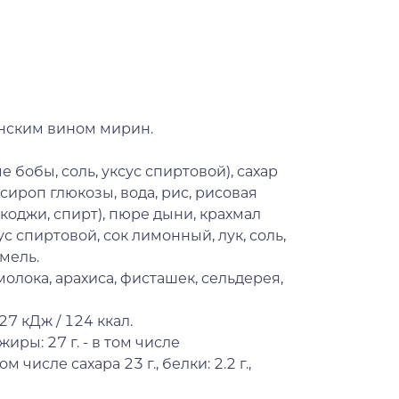
онским вином мирин.
е бобы, соль, уксус спиртовой), сахар
ироп глюкозы, вода, рис, рисовая
оджи, спирт), пюре дыни, крахмал
спиртовой, сок лимонный, лук, соль,
мель.
олока, арахиса, фисташек, сельдерея,
27 кДж / 124 ккал.
жиры: 27 г. - в том числе
ом числе сахара 23 г., белки: 2.2 г.,