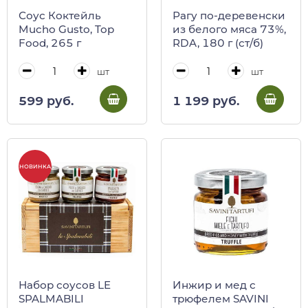
Соус Коктейль
Рагу по-деревенски
Mucho Gusto, Top
из белого мяса 73%,
Food, 265 г
RDA, 180 г (ст/б)
шт
шт
599 руб.
1 199 руб.
НОВИНКА
Набор соусов LE
Инжир и мед с
SPALMABILI
трюфелем SAVINI