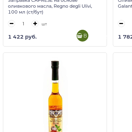
Заправка CAPRESE на основе
Оливк
оливкового масла, Regno degli Ulivi,
Galant
100 мл (ст/бут)
шт
В корзину
1 422 руб.
1 78