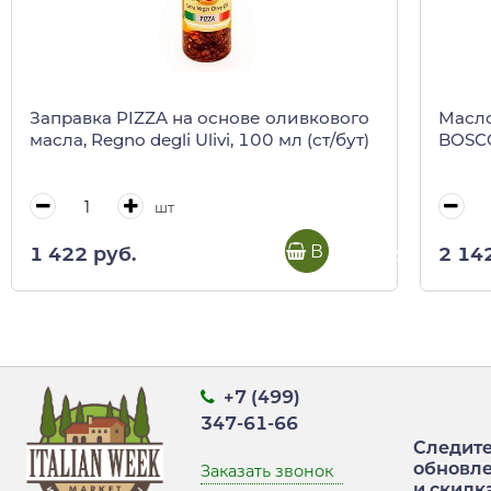
Заправка PIZZA на основе оливкового
Масло
масла, Regno degli Ulivi, 100 мл (ст/бут)
BOSCO
шт
В корзину
1 422 руб.
2 14
+7 (499)
347-61-66
Следите
обновл
Заказать звонок
и скидк