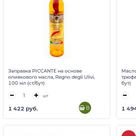
Заправка PICCANTE на основе
Масло
оливкового масла, Regno degli Ulivi,
трюфе
100 мл (ст/бут)
бут)
шт
В корзину
1 422 руб.
1 49