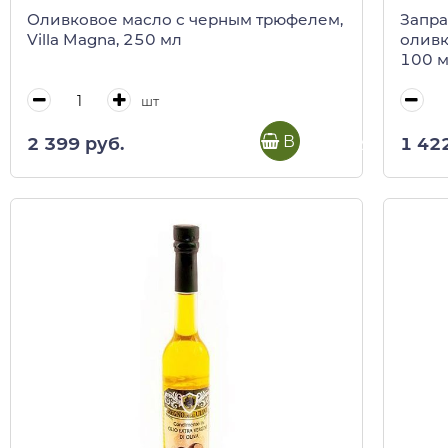
Оливковое масло с черным трюфелем,
Запра
Villa Magna, 250 мл
оливко
100 мл
шт
В корзину
2 399 руб.
1 42