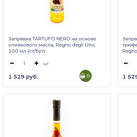
Заправка TARTUFO NERO на основе
Запра
оливкового масла, Regno degli Ulivi,
трюфе
100 мл (ст/бут)
Regno 
шт
В корзину
1 529 руб.
1 52