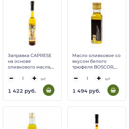
Заправка CAPRESE
Масло оливковое со
на основе
вкусом белого
оливкового масла,
трюфеля BOSCOR,
Regno degli Ulivi, 100
CALUGI, 100 мл (ст/
мл (ст/бут)
бут)
шт
шт
1 422 руб.
1 494 руб.