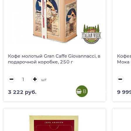
Кофе молотый Gran Caffe Giovannacci, в
Кофев
подарочной коробке, 250 г
Мока 
шт
В корзину
3 222 руб.
9 99