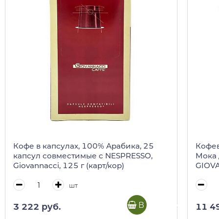
Кофе в капсулах, 100% Арабика, 25
Кофев
капсул совместимые с NESPRESSO,
Мока 
Giovannacci, 125 г (карт/кор)
GIOV
шт
В корзину
3 222 руб.
11 4