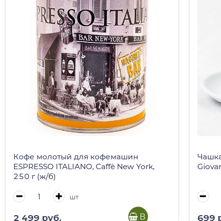
Кофе молотый для кофемашин
Чашка
ESPRESSO ITALIANO, Caffè New York,
Giova
250 г (ж/б)
шт
В корзину
2 499 руб.
699 