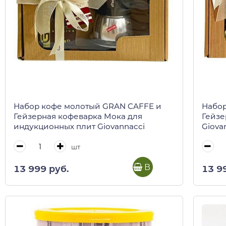
Набор кофе молотый GRAN CAFFE и
Набор
Гейзерная кофеварка Мока для
Гейзе
индукционных плит Giovannacci
Giova
шт
В корзину
13 999 руб.
13 9