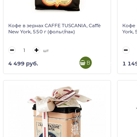
Кофе в зернах CAFFE TUSCANIA, Caffè
Кофе 
New York, 550 г (фольг/пак)
York, 
шт
В корзину
4 499 руб.
1 14