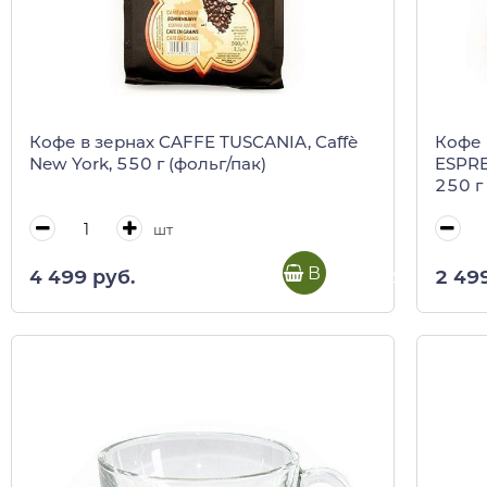
Кофе в зернах CAFFE TUSCANIA, Caffè
Кофе
New York, 550 г (фольг/пак)
ESPRE
250 г 
шт
В корзину
4 499 руб.
2 49