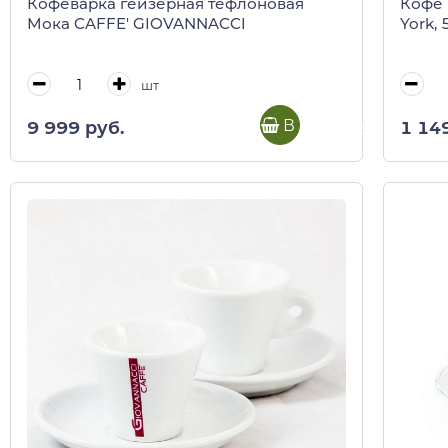
Кофеварка гейзерная тефлоновая
Кофе 
Мока CAFFE' GIOVANNACCI
York, 
шт
В корзину
9 999 руб.
1 14