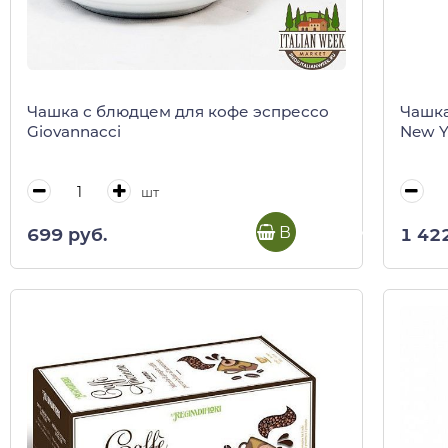
Чашка с блюдцем для кофе эспрессо
Чашка
Giovannacci
New Y
шт
В корзину
699 руб.
1 42