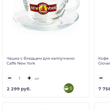
Чашка с блюдцем для каппуччино
Кофе 
Caffe New York
Giova
шт
В корзину
2 299 руб.
7 75