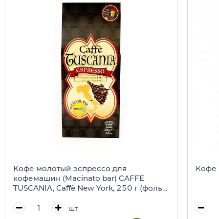
Кофе молотый эспрессо для
Кофе 
кофемашин (Macinato bar) CAFFE
TUSCANIA, Caffè New York, 250 г (фольг/
пак в карт/кор)
шт