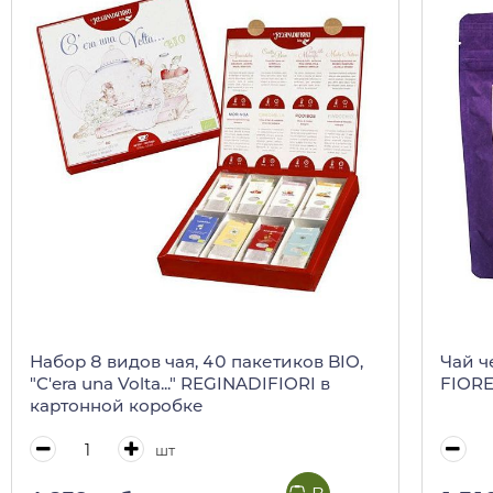
Набор 8 видов чая, 40 пакетиков BIO,
Чай ч
"C'era una Volta..." REGINADIFIORI в
FIORE,
картонной коробке
шт