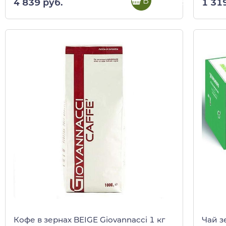
В корзину
4 839 руб.
1 31
Кофе в зернах BEIGE Giovannacci 1 кг
Чай з