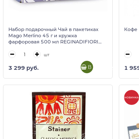
Набор подарочный Чай в пакетиках
Кофе 
Mago Merlino 45 г и кружка
фарфоровая 500 мл REGINADIFIORI
(подарочная карт/кор)
шт
В корзину
3 299 руб.
1 95
НОВИНКА