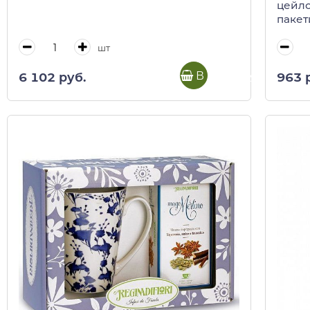
цейло
пакет
кор)
шт
В корзину
6 102 руб.
963 