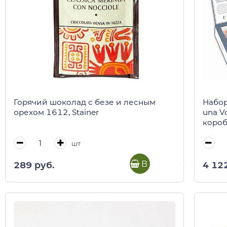
Горячий шоколад с безе и лесным
Набор
орехом 1612, Stainer
una V
короб
шт
В корзину
289 руб.
4 12