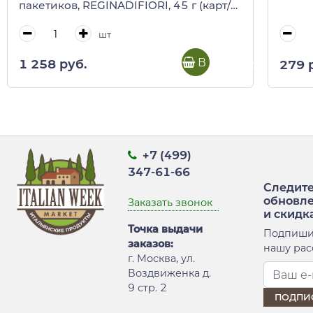
пакетиков, REGINADIFIORI, 45 г (карт/
кор)
шт
В корзину
1 258 руб.
279 
+7 (499)
347-61-66
Следите
обновл
Заказать звонок
и скидк
Точка выдачи
Подпиши
заказов:
нашу рас
г. Москва, ул.
Воздвиженка д.
9 стр. 2