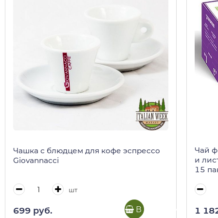
Чай ф
Чашка с блюдцем для кофе эспрессо
и лис
Giovannacci
15 па
(карт/
шт
В корзину
1 18
699 руб.