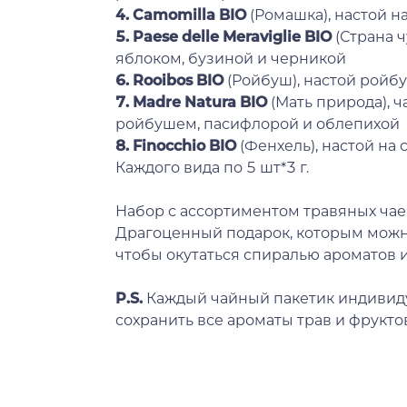
4. Camomilla BIO
(Ромашка), настой н
5.
Paese delle Meraviglie BIO
(Страна 
яблоком, бузиной и черникой
6. Rooibos BIO
(Ройбуш), настой ройб
7. Madre Natura BIO
(Мать природа), 
ройбушем, пасифлорой и облепихой
8. Finocchio BIO
(Фенхель), настой на
Каждого вида по 5 шт*3 г.
Набор с ассортиментом травяных чае
Драгоценный подарок, которым можн
чтобы окутаться спиралью ароматов и 
P.S.
Каждый чайный пакетик индивиду
сохранить все ароматы трав и фрукто