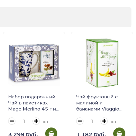
Набор подарочный
Чай фруктовый с
Чай в пакетиках
малиной и
Mago Merlino 45 г и
бананами Viaggio
кружка фарфоровая
nella Giungla, 15
500 мл
пакетиков,
шт
шт
REGINADIFIORI
REGINADIFIORI, 45 г
(подарочная карт/
(карт/кор)
3 299 руб.
1 182 руб.