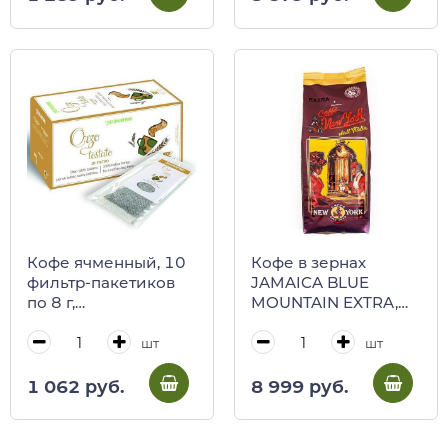
Кофе ячменный, 10
Кофе в зернах
фильтр-пакетиков
JAMAICA BLUE
по 8 г,
MOUNTAIN EXTRA,
REGINADIFIORI, 80 г
Caffè New York,1 кг
шт
шт
1 062 руб.
8 999 руб.