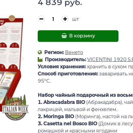
4 839 руб.
шт
В корзину
Регион:
Венето
Производитель:
VICENTINI 1920 S.R
Условия хранения:
хранить в сухом п
Способ приготовления:
заваривать н
95°С.
Набор чайный подарочный из восьми
1.
Abracadabra BIO
(Абракадабра), ча
лакрицей, мальвой и фенхелем.
2. Moringa BIO
(Моринга), настой на л
3. Casetta nel Bosco BIO
(Домик в лесу
ромашкой и красными ягодами