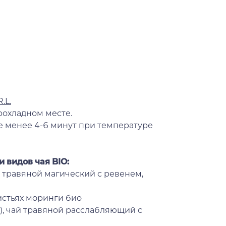
.L.
рохладном месте.
е менее 4-6 минут при температуре
 видов чая BIO:
й травяной магический с ревенем,
истьях моринги био
), чай травяной расслабляющий с