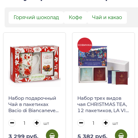
Горячий шоколад
Кофе
Чай и какао
НОВИНКА
Набор подарочный
Набор трех видов
Чай в пакетиках
чая CHRISTMAS TEA,
Bacio di Biancaneve
12 пакетиков, LA VIA
45 г и кружка
DEL TE, 30 г
фарфоровая 500 мл
(подарочная
шт
шт
REGINADIFIORI
коробка)
(подарочная карт/
3 299 руб.
5 382 руб.