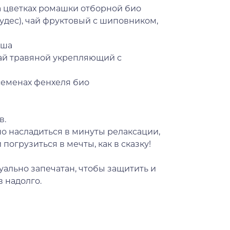
а цветках ромашки отборной био
чудес), чай фруктовый с шиповником,
уша
чай травяной укрепляющий с
 семенах фенхеля био
в.
о насладиться в минуты релаксации,
погрузиться в мечты, как в сказку!
ально запечатан, чтобы защитить и
в надолго.