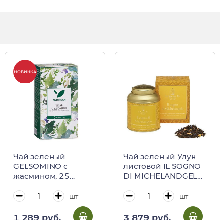
НОВИНКА
Чай зеленый
Чай зеленый Улун
GELSOMINO с
листовой IL SOGNO
жасмином, 25
DI MICHELANDGELO,
пакетиков,
LA VIA DEL TE, 100 г
NATURSAN, 37,5 кг
(ж/б в карт/кор)
шт
шт
(карт/кор)
1 289 руб.
3 879 руб.