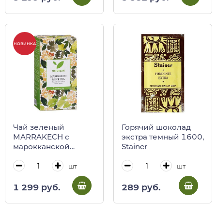
кор)
НОВИНКА
Чай зеленый
Горячий шоколад
MARRAKECH с
экстра темный 1600,
марокканской
Stainer
мятой, 25 пакетиков,
NATURSAN, 37,5 кг
шт
шт
(карт/кор)
1 299 руб.
289 руб.