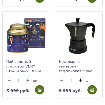
кор)
Чай зеленый
Кофеварка
листовой VERY
гейзерная
CHRISTMAS, LA VIA
тефлоновая Мока
DEL TE, 100 г (ж/б в
CAFFE'
карт/кор)
GIOVANNACCI
шт
шт
3 999 руб.
9 999 руб.