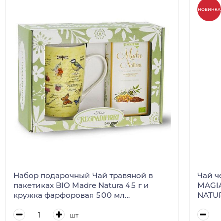
НОВИНКА
Набор подарочный Чай травяной в
Чай ч
пакетиках BIO Madre Natura 45 г и
MAGIA
кружка фарфоровая 500 мл
NATUR
REGINADIFIORI (подарочная карт/кор)
шт