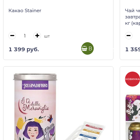
Какао Stainer
Чай ч
завтр
кг (ка
шт
В корзину
1 399 руб.
1 35
НОВИНКА