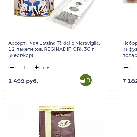
Ассорти чая Lattina Tè delle Meraviglie,
Набор
12 пакетиков, REGINADIFIORI, 36 г
инфуз
(жест/кор)
подар
шт
В корзину
1 499 руб.
7 18