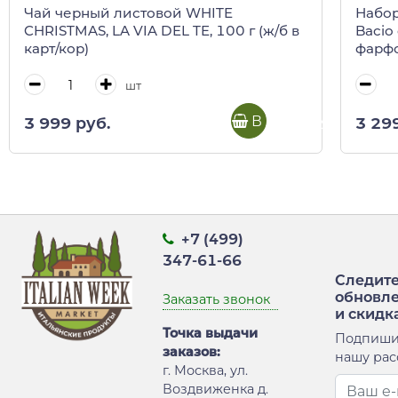
Чай черный листовой WHITE
Набор
CHRISTMAS, LA VIA DEL TE, 100 г (ж/б в
Bacio
карт/кор)
фарфо
(пода
шт
В корзину
3 999 руб.
3 29
+7 (499)
347-61-66
Следите
обновл
Заказать звонок
и скидк
Точка выдачи
Подпиши
заказов:
нашу рас
г. Москва, ул.
Воздвиженка д.