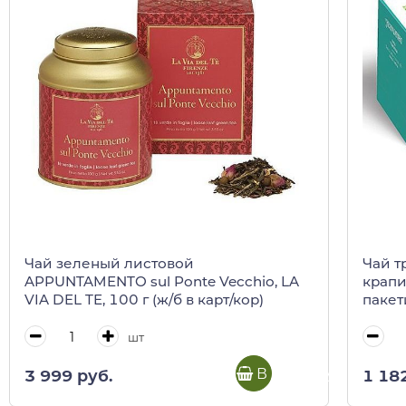
Чай зеленый листовой
Чай т
APPUNTAMENTO sul Ponte Vecchio, LA
крапи
VIA DEL TE, 100 г (ж/б в карт/кор)
пакет
кор)
шт
В корзину
3 999 руб.
1 18