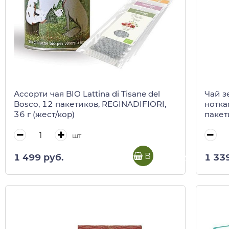
Ассорти чая BIO Lattina di Tisane del
Чай з
Bosco, 12 пакетиков, REGINADIFIORI,
нотка
36 г (жест/кор)
пакет
кор)
шт
В корзину
1 499 руб.
1 33