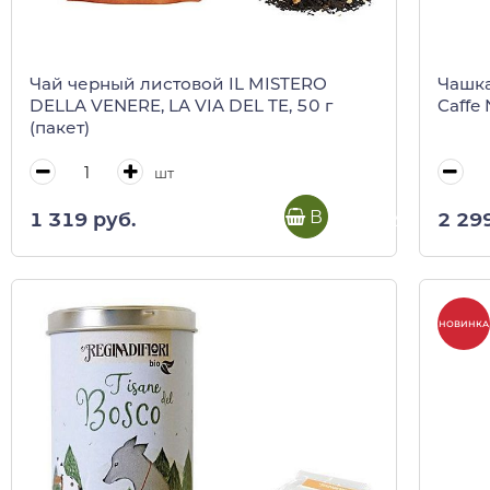
Чай черный листовой IL MISTERO
Чашка
DELLA VENERE, LA VIA DEL TE, 50 г
Caffe
(пакет)
шт
В корзину
1 319 руб.
2 29
НОВИНКА