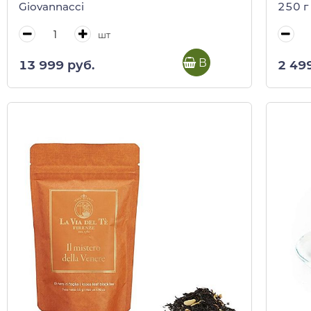
Giovannacci
250 г 
шт
В корзину
13 999 руб.
2 49