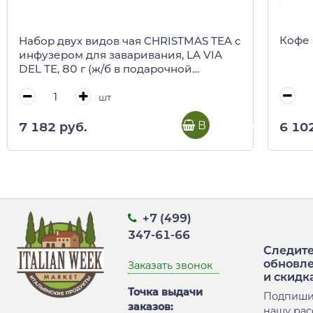
Кофе 
Набор двух видов чая CHRISTMAS TEA с
инфузером для заваривания, LA VIA
DEL TE, 80 г (ж/б в подарочной
коробке)
шт
В корзину
6 10
7 182 руб.
+7 (499)
347-61-66
Следите
обновл
Заказать звонок
и скидк
Точка выдачи
Подпиши
заказов:
нашу рас