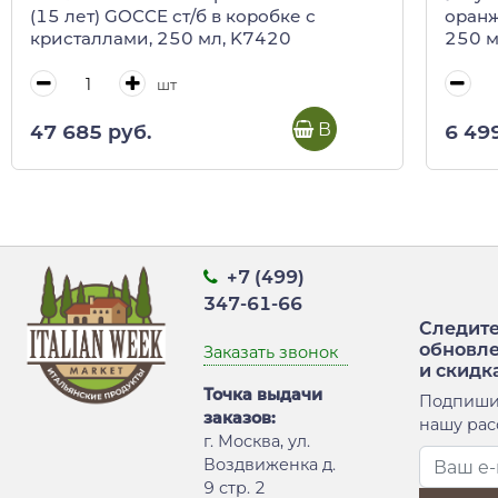
(15 лет) GOCCE ст/б в коробке с
оранж
кристаллами, 250 мл, K7420
250 
шт
В корзину
47 685 руб.
6 49
+7 (499)
347-61-66
Следите
обновл
Заказать звонок
и скидк
Точка выдачи
Подпиши
заказов:
нашу рас
г. Москва, ул.
Воздвиженка д.
9 стр. 2