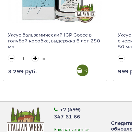
Уксус бальзамический IGP Gocce в
Уксус
голубой коробке, выдержка 6 лет, 250
с чер
мл
50 мл 
шт
В корзину
3 299 руб.
999 
+7 (499)
347-61-66
Следите
обновл
Заказать звонок