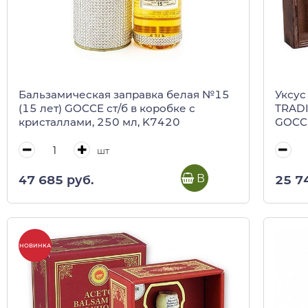
Бальзамическая заправка белая №15
Уксус
(15 лет) GOCCE ст/б в коробке с
TRAD
кристаллами, 250 мл, K7420
GOCCE,
дерев
шт
В корзину
47 685 руб.
25 7
НОВИНКА