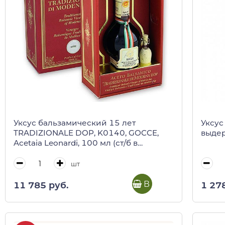
Уксус бальзамический 15 лет
Уксус
TRADIZIONALE DOP, K0140, GOCCE,
выдер
Acetaia Leonardi, 100 мл (ст/б в
красной коробке)
шт
В корзину
11 785 руб.
1 27