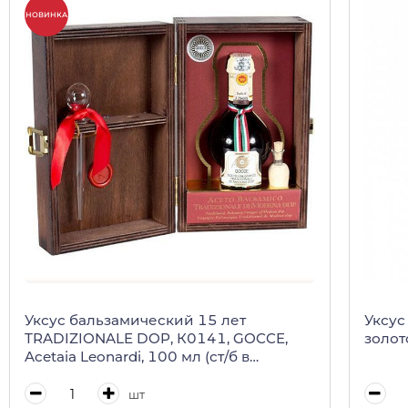
НОВИНКА
Уксус бальзамический 15 лет
Уксус
TRADIZIONALE DOP, К0141, GOCCE,
золот
Acetaia Leonardi, 100 мл (ст/б в
деревянной коробке)
шт