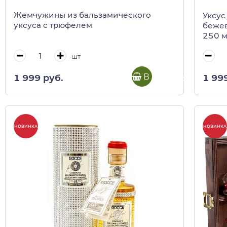
Жемчужины из бальзамического
Уксус
уксуса с трюфелем
бежев
250 
шт
В корзину
1 999 руб.
1 99
НОВИНКА
НОВИНКА