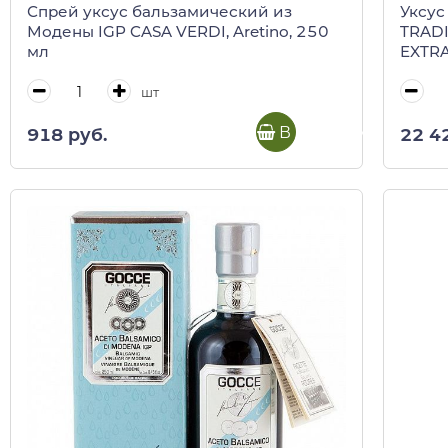
Спрей уксус бальзамический из
Уксус
Модены IGP CASA VERDI, Aretino, 250
TRAD
мл
EXTRA
Leona
короб
шт
В корзину
918 руб.
22 4