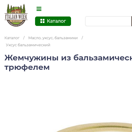
Каталог
Каталог
/
Масло, уксус, бальзамики
/
Уксус бальзамический
Жемчужины из бальзамическ
трюфелем