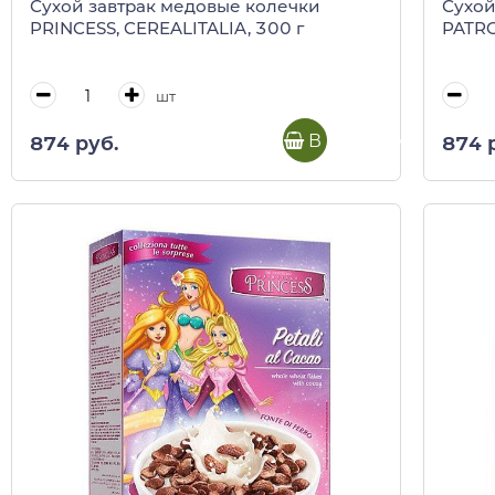
Сухой завтрак медовые колечки
Сухой
PRINCESS, CEREALITALIA, 300 г
PATRO
шт
В корзину
874 руб.
874 