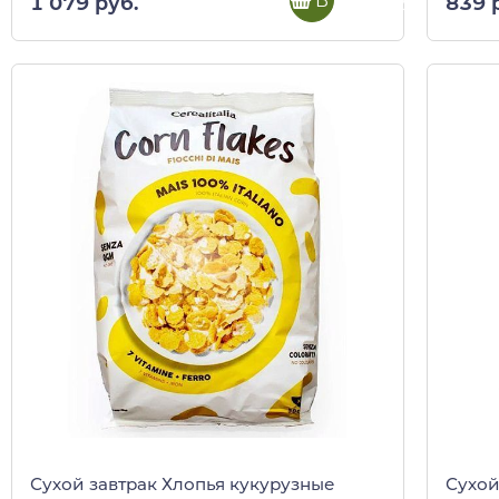
В корзину
1 079 руб.
839 
Сухой завтрак Хлопья кукурузные
Сухой