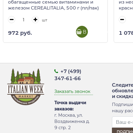
обагащенные семью витаминами и
из не
железом CEREALITALIA, 500 г (пл/пак)
красн
CEREA
шт
В корзину
972 руб.
1 07
+7 (499)
347-61-66
Следите
обновл
Заказать звонок
и скидк
Точка выдачи
Подпиши
заказов:
нашу рас
г. Москва, ул.
Воздвиженка д.
9 стр. 2