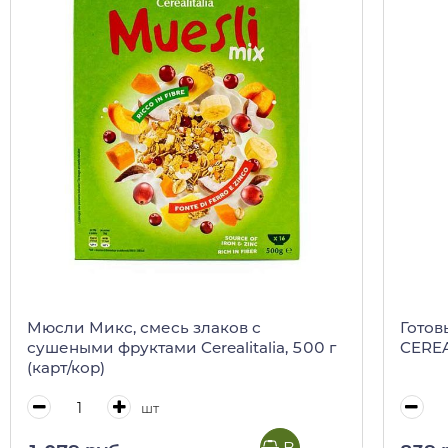
Мюсли Микс, смесь злаков с
Готов
сушеными фруктами Cerealitalia, 500 г
CEREAL
(карт/кор)
шт