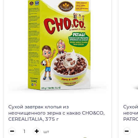
Сухой завтрак хлопья из
Сухой
неочищенного зерна с какао CHO&CO,
неочи
CEREALITALIA, 375 г
PATRO
CEREA
шт