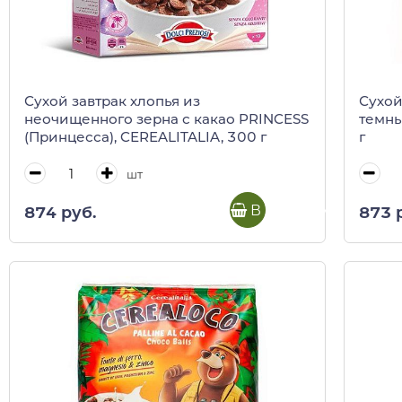
Сухой завтрак хлопья из
Сухой
неочищенного зерна с какао PRINCESS
темны
(Принцесса), CEREALITALIA, 300 г
г
шт
В корзину
874 руб.
873 