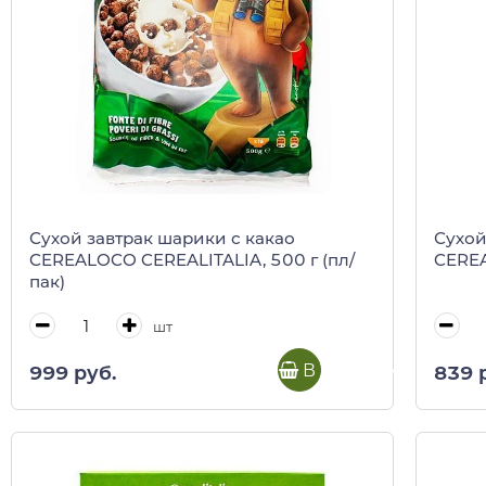
Сухой завтрак шарики с какао
Сухой
CEREALOCO CEREALITALIA, 500 г (пл/
CEREAL
пак)
шт
В корзину
999 руб.
839 