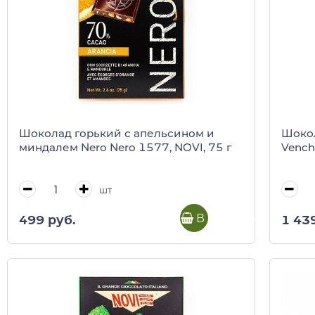
Шоколад горький с апельсином и
Шокол
миндалем Nero Nero 1577, NOVI, 75 г
Venchi
шт
В корзину
499 руб.
1 43