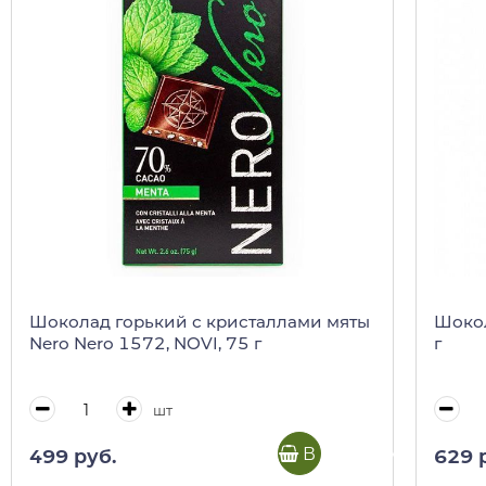
Шоколад горький с кристаллами мяты
Шокол
Nero Nero 1572, NOVI, 75 г
г
шт
В корзину
499 руб.
629 