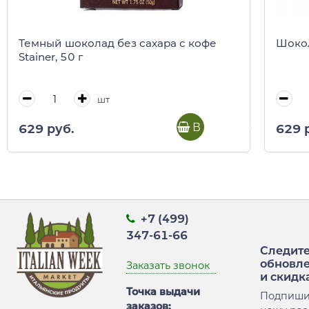
Темный шоколад без сахара с кофе
Шокол
Stainer, 50 г
шт
В корзину
629 руб.
629 
+7 (499)
347-61-66
Следите
обновл
Заказать звонок
и скидк
Точка выдачи
Подпиши
заказов: