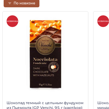
По новизне
НОВИНКА
НОВИНКА
Шоколад темный с цельным фундуком
Шоко
из Пьемонта IGP Venchi, 95 г (карт/кор)
минда