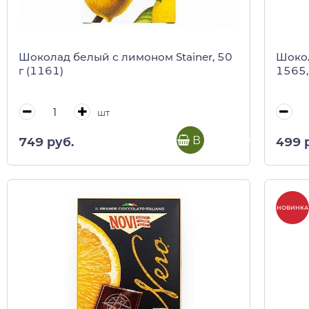
Шоколад белый с лимоном Stainer, 50
Шокол
г (1161)
1565,
шт
В корзину
749 руб.
499 
НОВИНКА