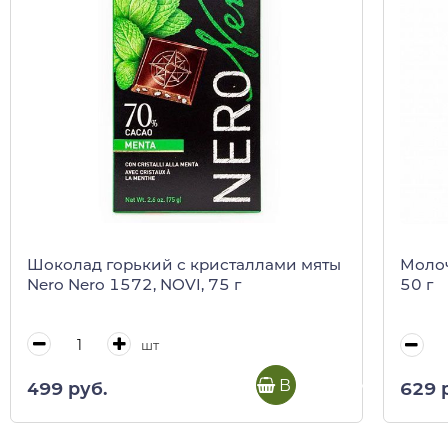
Шоколад горький с кристаллами мяты
Молоч
Nero Nero 1572, NOVI, 75 г
50 г
шт
В корзину
499 руб.
629 