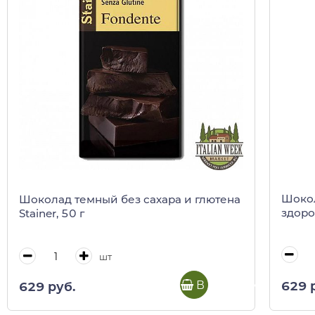
Шокол
Шоколад темный без сахара и глютена
здоро
Stainer, 50 г
шт
В корзину
629 
629 руб.