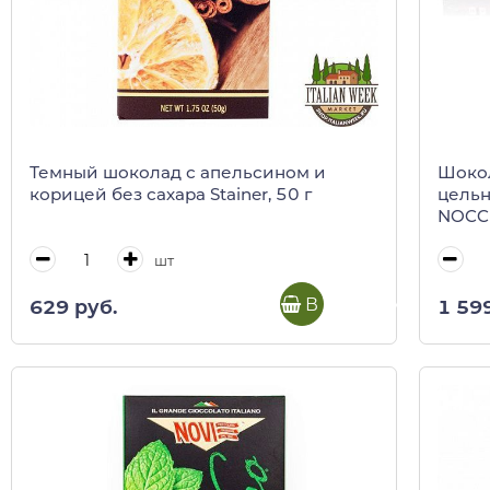
Темный шоколад с апельсином и
Шоко
корицей без сахара Stainer, 50 г
цель
NOCC
TORRO
кор)
шт
В корзину
629 руб.
1 59