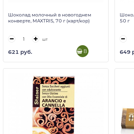
Шоколад молочный в новогоднем
Шокол
конверте, MAXTRIS, 70 г (карт/кор)
50 г
шт
В корзину
621 руб.
649 