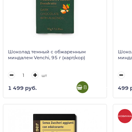
Шоколад темный с обжаренным
Шокол
миндалем Venchi, 95 г (карт/кор)
минда
шт
В корзину
1 499 руб.
499 
НОВИНКА