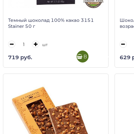
Темный шоколад 100% какао 3151
Шокол
Stainer 50 г
возрас
шт
В корзину
719 руб.
629 