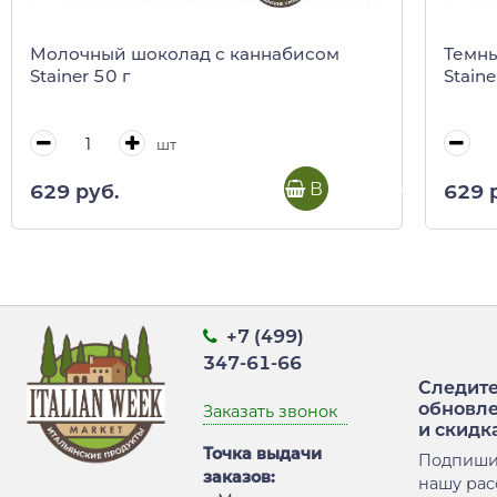
Молочный шоколад с каннабисом
Темны
Stainer 50 г
Staine
шт
В корзину
629 руб.
629 
+7 (499)
347-61-66
Следите
обновл
Заказать звонок
и скидк
Точка выдачи
Подпиши
заказов:
нашу рас