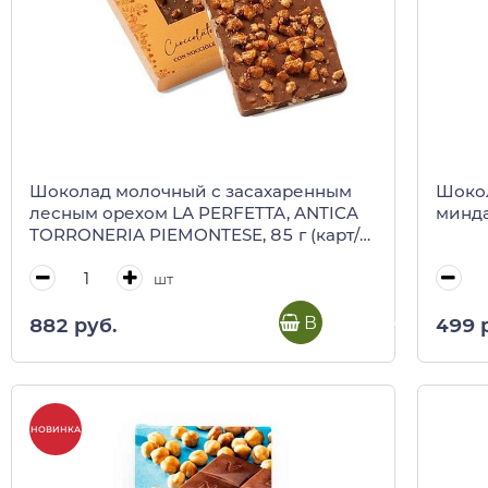
Шоколад молочный с засахаренным
Шокол
лесным орехом LA PERFETTA, ANTICA
минда
TORRONERIA PIEMONTESE, 85 г (карт/
кор)
шт
В корзину
882 руб.
499 
НОВИНКА