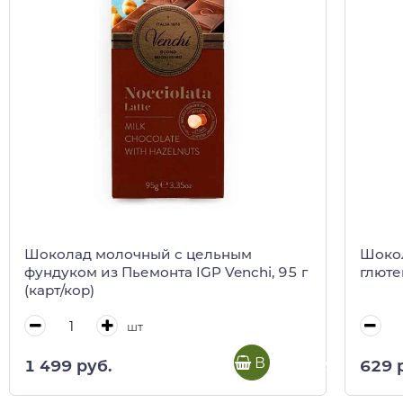
Шоколад молочный с цельным
Шокол
фундуком из Пьемонта IGP Venchi, 95 г
глютен
(карт/кор)
шт
В корзину
1 499 руб.
629 