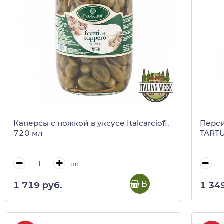
Каперсы с ножкой в уксусе Italcarciofi,
Перси
720 мл
TARTUF
шт
В корзину
1 719 руб.
1 34