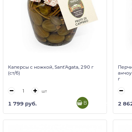
Каперсы с ножкой, Sant'Agata, 290 г
Перч
(ст/б)
анчоу
г
шт
В корзину
1 799 руб.
2 86