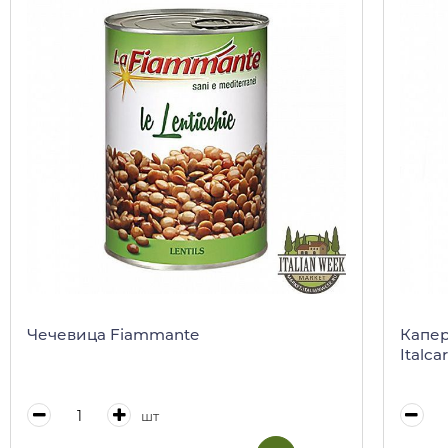
Чечевица Fiammante
Капер
Italca
шт