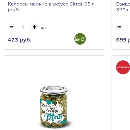
Каперсы мелкие в уксусе Citres, 95 г
Банде
(ст/б)
370 г 
шт
В корзину
423 руб.
699 
НОВИНКА