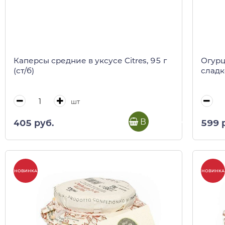
Каперсы средние в уксусе Citres, 95 г
Огурц
(ст/б)
сладк
шт
В корзину
405 руб.
599 
НОВИНКА
НОВИНКА