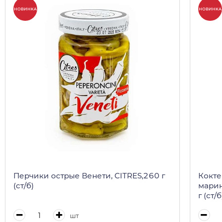
НОВИНКА
НОВИНКА
Перчики острые Венети, CITRES,260 г
Кокте
(ст/б)
марин
г (ст/б
шт