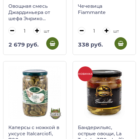
Овощная смесь
Чечевица
Джардиньера от
Fiammante
шефа Энрико
Мармо, SANT'AGATA,
300 г (ст/б)
шт
шт
2 679 руб.
338 руб.
НОВИНКА
Каперсы с ножкой в
Бандерильяс,
уксусе Italcarciofi,
острые овощи, La