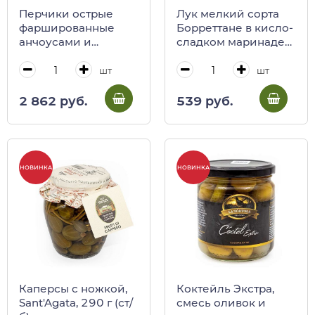
Перчики острые
Лук мелкий сорта
фаршированные
Борреттане в кисло-
анчоусами и
сладком маринаде
оливками,
CITRES, 290 г(ст/б)
Sant'Agata, 180 г
шт
шт
2 862 руб.
539 руб.
НОВИНКА
НОВИНКА
Каперсы с ножкой,
Коктейль Экстра,
Sant'Agata, 290 г (ст/
смесь оливок и