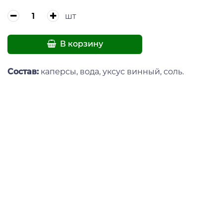
шт
В корзину
Состав:
каперсы, вода, уксус винный, соль.