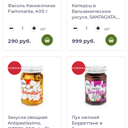
Фасоль Каннеллини
Каперсы в
Fiammante, 400 г
бальзамическом
уксусе, SANTAGATA,
90 г (ст/б)
шт
шт
290 руб.
999 руб.
НОВИНКА
НОВИНКА
Закуска овощная
Лук мелкий
Antipastissimo,
Борреттане в